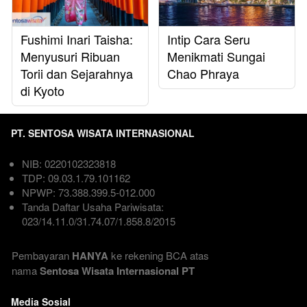
Fushimi Inari Taisha:
Intip Cara Seru
Menyusuri Ribuan
Menikmati Sungai
Torii dan Sejarahnya
Chao Phraya
di Kyoto
PT. SENTOSA WISATA INTERNASIONAL
NIB: 0220102323818  
TDP: 09.03.1.79.101162  
NPWP: 73.388.399.5-012.000
Tanda Daftar Usaha Pariwisata: 
023/14.11.0/31.74.07/1.858.8/2015

Pembayaran 
HANYA
 ke rekening BCA atas 
nama
 Sentosa Wisata Internasional PT
Media Sosial