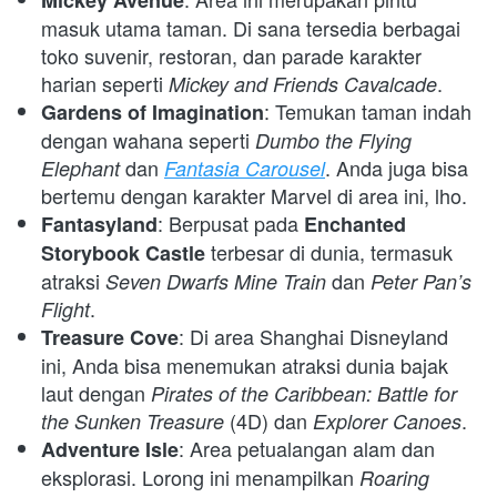
Mickey Avenue
masuk utama taman. Di sana tersedia berbagai 
toko suvenir, restoran, dan parade karakter 
harian seperti 
.
Mickey and Friends Cavalcade
: Temukan taman indah 
Gardens of Imagination
dengan wahana seperti 
Dumbo the Flying 
 dan 
. Anda juga bisa 
Elephant
Fantasia Carousel
bertemu dengan karakter Marvel di area ini, lho.
: Berpusat pada 
Fantasyland
Enchanted 
 terbesar di dunia, termasuk 
Storybook Castle
atraksi 
 dan 
Seven Dwarfs Mine Train
Peter Pan’s 
.
Flight
: Di area Shanghai Disneyland 
Treasure Cove
ini, Anda bisa menemukan atraksi dunia bajak 
laut dengan 
Pirates of the Caribbean: Battle for 
 (4D) dan 
.
the Sunken Treasure
Explorer Canoes
: Area petualangan alam dan 
Adventure Isle
eksplorasi. Lorong ini menampilkan 
Roaring 