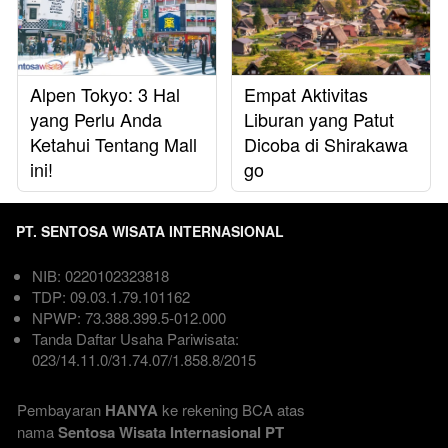
Alpen Tokyo: 3 Hal
Empat Aktivitas
yang Perlu Anda
Liburan yang Patut
Ketahui Tentang Mall
Dicoba di Shirakawa
ini!
go
PT. SENTOSA WISATA INTERNASIONAL
NIB: 0220102323818  
TDP: 09.03.1.79.101162  
NPWP: 73.388.399.5-012.000
Tanda Daftar Usaha Pariwisata: 
023/14.11.0/31.74.07/1.858.8/2015

Pembayaran 
HANYA
 ke rekening BCA atas 
nama
 Sentosa Wisata Internasional PT