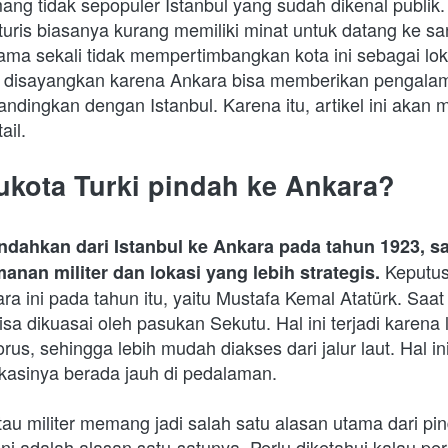
ng tidak sepopuler Istanbul yang sudah dikenal publik. 
turis biasanya kurang memiliki minat untuk datang ke s
ma sekali tidak mempertimbangkan kota ini sebagai lokas
t disayangkan karena Ankara bisa memberikan pengalam
ndingkan dengan Istanbul. Karena itu, artikel ini akan 
il. 
kota Turki pindah ke Ankara?
indahkan dari Istanbul ke Ankara pada tahun 1923, sa
 Keputus
anan militer dan lokasi yang lebih strategis.
a ini pada tahun itu, yaitu Mustafa Kemal Atatürk. Saat
isa dikuasai oleh pasukan Sekutu. Hal ini terjadi karena 
s, sehingga lebih mudah diakses dari jalur laut. Hal ini 
okasinya berada jauh di pedalaman. 
u militer memang jadi salah satu alasan utama dari pin
ini adalah alasan satu-satunya. Perlu diketahui kalau perp