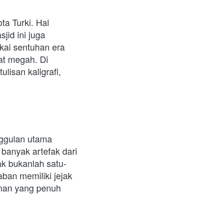
a Turki. Hal 
id ini juga 
ai sentuhan era 
t megah. Di 
isan kaligrafi, 
ggulan utama 
banyak artefak dari 
ak bukanlah satu-
ban memiliki jejak 
nan yang penuh 