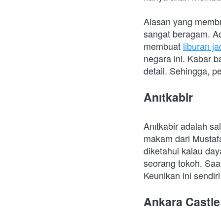
Alasan yang membuat
sangat beragam. Ada
membuat 
liburan j
negara ini. Kabar b
detail. Sehingga, p
Anıtkabir
Anıtkabir adalah sal
makam dari Mustafa 
diketahui kalau day
seorang tokoh. Saat
Keunikan ini sendir
Ankara Castle