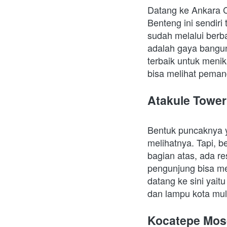
Datang ke Ankara C
Benteng ini sendiri 
sudah melalui berb
adalah gaya bangun
terbaik untuk menikm
bisa melihat peman
Atakule Tower
Bentuk puncaknya y
melihatnya. Tapi, b
bagian atas, ada re
pengunjung bisa mel
datang ke sini yait
dan lampu kota mul
Kocatepe Mo