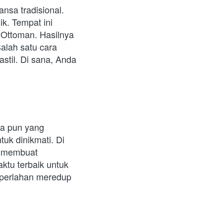
sa tradisional. 
k. Tempat ini 
Ottoman. Hasilnya 
lah satu cara 
stil. Di sana, Anda 
a pun yang 
uk dinikmati. Di 
i membuat 
tu terbaik untuk 
 perlahan meredup 