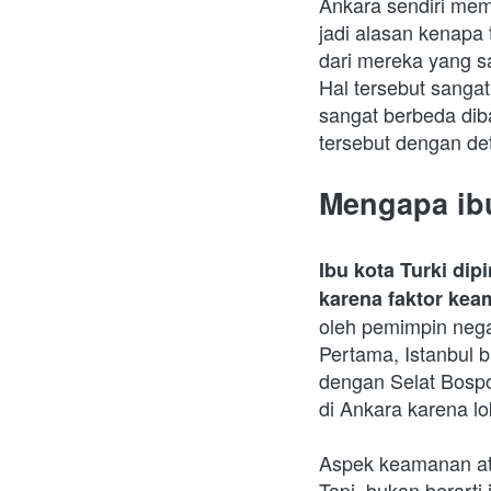
Ankara sendiri mema
jadi alasan kenapa 
dari mereka yang sa
Hal tersebut sanga
sangat berbeda diba
tersebut dengan deta
Mengapa ibu
Ibu kota Turki dip
karena faktor keam
oleh pemimpin negar
Pertama, Istanbul b
dengan Selat Bosporu
di Ankara karena l
Aspek keamanan ata
Tapi, bukan berarti 