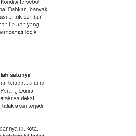
Kondisi tersebut 
ana. Bahkan, banyak 
i untuk berlibur. 
an liburan yang 
membahas topik 
lah satunya 
an tersebut diambil 
 Perang Dunia 
letaknya dekat 
tidak akan terjadi 
dahnya ibukota. 
indahan ini terjadi 