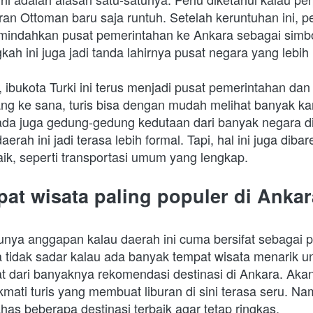
ran Ottoman baru saja runtuh. Setelah keruntuhan ini, pe
mindahkan pusat pemerintahan ke Ankara sebagai simbol
ah ini juga jadi tanda lahirnya pusat negara yang lebih
ibukota Turki ini terus menjadi pusat pemerintahan dan 
ang ke sana, turis bisa dengan mudah melihat banyak kant
, ada juga gedung-gedung kedutaan dari banyak negara di
rah ini jadi terasa lebih formal. Tapi, hal ini juga dibare
ik, seperti transportasi umum yang lengkap. 
at wisata paling populer di Ankar
ya anggapan kalau daerah ini cuma bersifat sebagai p
tidak sadar kalau ada banyak tempat wisata menarik unt
ihat dari banyaknya rekomendasi destinasi di Ankara. Aka
kmati turis yang membuat liburan di sini terasa seru. Namu
s beberapa destinasi terbaik agar tetap ringkas.