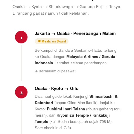
Osaka → Kyoto → Shirakawago → Gunung Fuji → Tokyo.
Dirancang padat namun tidak kelelahan.
Jakarta → Osaka · Penerbangan Malam
1
🍽 Meals on Board
Berkumpul di Bandara Soekarno-Hatta, terbang
ke Osaka dengan
Malaysia Airlines / Garuda
Indonesia
. Istirahat selama penerbangan.
✈️ Bermalam di pesawat
Osaka · Kyoto → Gifu
2
Disambut guide lokal. Kunjungi
Shinsaibashi &
Dotonbori
(papan Glico Man ikonik), lanjut ke
Kyoto:
Fushimi Inari Taisha
(ribuan gerbang torii
merah), dan
Kiyomizu Temple / Kinkakuji
Temple
(kuil Budha bersejarah sejak 798 M).
Sore check-in di Gifu.