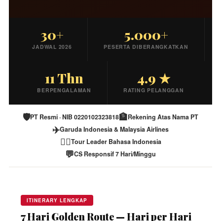
30+
5.000+
JADWAL 2026
PESERTA DIBERANGKATKAN
11 Thn
4.9 ★
BERPENGALAMAN
RATING PELANGGAN
🛡️
🏦
PT Resmi · NIB 0220102323818
Rekening Atas Nama PT
✈️
Garuda Indonesia & Malaysia Airlines
🧑‍✈️
Tour Leader Bahasa Indonesia
💬
CS Responsif 7 Hari/Minggu
ITINERARY LENGKAP
7 Hari Golden Route — Hari per Hari