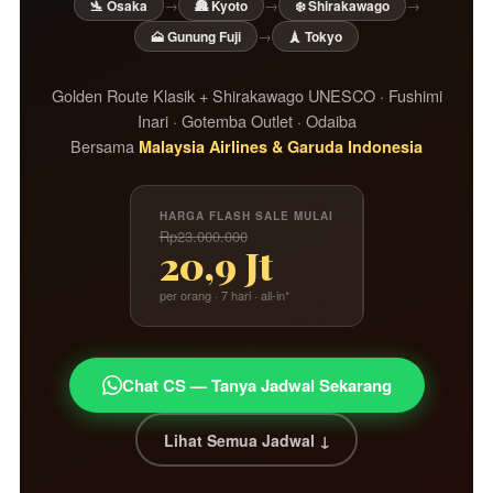
→
→
→
🛬 Osaka
🏯 Kyoto
❄️ Shirakawago
→
🗻 Gunung Fuji
🗼 Tokyo
Golden Route Klasik + Shirakawago UNESCO · Fushimi
Inari · Gotemba Outlet · Odaiba
Bersama
Malaysia Airlines & Garuda Indonesia
HARGA FLASH SALE MULAI
Rp23.000.000
20,9 Jt
per orang · 7 hari · all-in*
Chat CS — Tanya Jadwal Sekarang
Lihat Semua Jadwal ↓