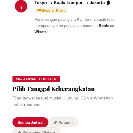
Tokyo → Kuala Lumpur → Jakarta 🏠
7
🍽 Meals on Board
Penerbangan pulang via KL. Terima kasih telah
mempercayakan perjalanan bersama
Sentosa
Wisata
!
30+ JADWAL TERSEDIA
Pilih Tanggal Keberangkatan
Filter jadwal sesuai musim. Hubungi CS via WhatsApp
untuk reservasi.
Semua Jadwal
🍂 Autumn
🎄 Desember / Nataru