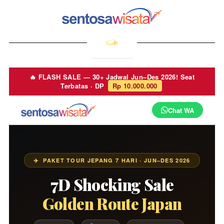
🔥 FLASH SALE — 30+ Jadwal Jun–Des 2026! Seat
Terbatas · DP
Rp 10.000.000
Chat WA
✈️ PAKET TOUR JEPANG 7 HARI · JUN–DES 2026
7D Shocking Sale
Golden Route Japan