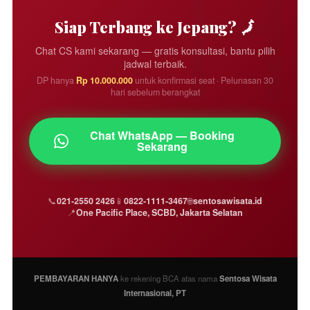
berangkat.
Siap Terbang ke Jepang? 🗾
Chat CS kami sekarang — gratis konsultasi, bantu pilih
jadwal terbaik.
DP hanya
Rp 10.000.000
untuk konfirmasi seat · Pelunasan 30
hari sebelum berangkat
Chat WhatsApp — Booking
Sekarang
📞
021-2550 2426
📱
0822-1111-3467
🌐
sentosawisata.id
📍
One Pacific Place, SCBD, Jakarta Selatan
PEMBAYARAN HANYA
ke rekening BCA atas nama
Sentosa Wisata
Internasional, PT