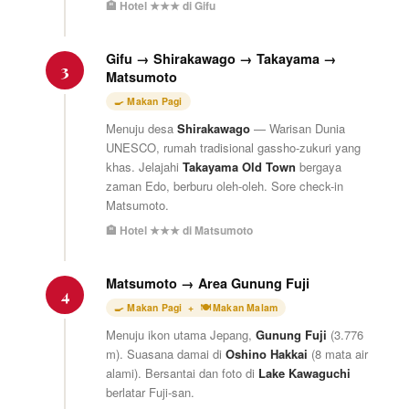
🏨 Hotel ★★★ di Gifu
Gifu → Shirakawago → Takayama →
3
Matsumoto
🍳 Makan Pagi
Menuju desa
Shirakawago
— Warisan Dunia
UNESCO, rumah tradisional gassho-zukuri yang
khas. Jelajahi
Takayama Old Town
bergaya
zaman Edo, berburu oleh-oleh. Sore check-in
Matsumoto.
🏨 Hotel ★★★ di Matsumoto
Matsumoto → Area Gunung Fuji
4
🍳 Makan Pagi + 🍽 Makan Malam
Menuju ikon utama Jepang,
Gunung Fuji
(3.776
m). Suasana damai di
Oshino Hakkai
(8 mata air
alami). Bersantai dan foto di
Lake Kawaguchi
berlatar Fuji-san.