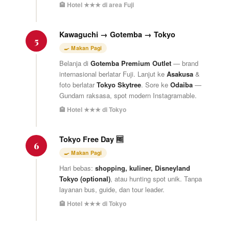
🏨 Hotel ★★★ di area Fuji
Kawaguchi → Gotemba → Tokyo
5
🍳 Makan Pagi
Belanja di
Gotemba Premium Outlet
— brand
internasional berlatar Fuji. Lanjut ke
Asakusa
&
foto berlatar
Tokyo Skytree
. Sore ke
Odaiba
—
Gundam raksasa, spot modern Instagramable.
🏨 Hotel ★★★ di Tokyo
Tokyo Free Day 🆓
6
🍳 Makan Pagi
Hari bebas:
shopping, kuliner, Disneyland
Tokyo (optional)
, atau hunting spot unik. Tanpa
layanan bus, guide, dan tour leader.
🏨 Hotel ★★★ di Tokyo