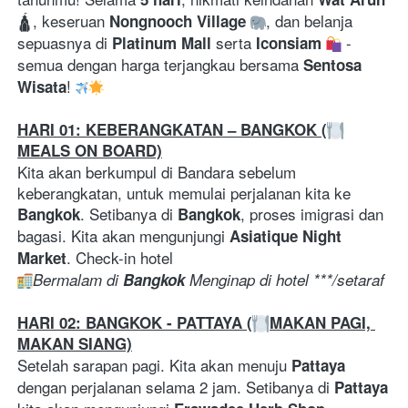
🛕, keseruan 
, dan belanja 
Nongnooch Village
sepuasnya di 
 serta 
 - 
Platinum Mall
Iconsiam
semua dengan harga terjangkau bersama 
Sentosa 
! 
Wisata
HARI 01: KEBERANGKATAN – BANGKOK (
MEALS ON BOARD)
Kita akan berkumpul di Bandara sebelum 
keberangkatan, untuk memulai perjalanan kita ke 
. Setibanya di 
, proses imigrasi dan 
Bangkok
Bangkok
bagasi. Kita akan mengunjungi 
Asiatique Night
. Check-in hotel
Market
Bermalam di 
Bangkok 
Menginap di hotel ***/setaraf
HARI 02: BANGKOK - PATTAYA (
MAKAN PAGI, 
MAKAN SIANG)
Setelah sarapan pagi. Kita akan menuju 
Pattaya
dengan perjalanan selama 2 jam. Setibanya di 
Pattaya