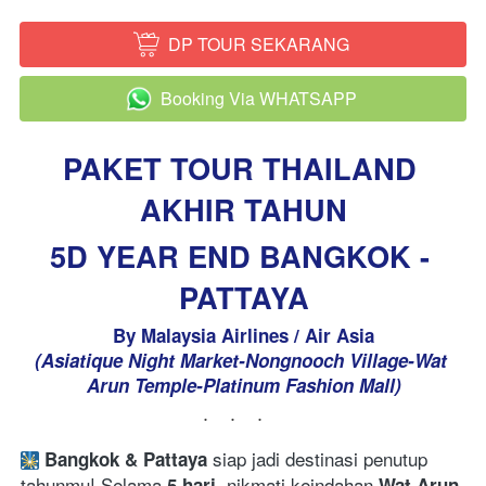
DP TOUR SEKARANG
`
Booking Via WHATSAPP
`
PAKET TOUR THAILAND 
AKHIR TAHUN
5D YEAR END BANGKOK - 
PATTAYA
By Malaysia Airlines / Air Asia
(Asiatique Night Market-Nongnooch Village-Wat 
Arun Temple-Platinum Fashion Mall)
...
 siap jadi destinasi penutup 
Bangkok & Pattaya
tahunmu! Selama 
, nikmati keindahan 
5 hari
Wat Arun