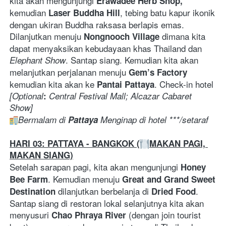
kita akan mengunjungi
 Erawadee Herb Shop, 
kemudian 
, tebing batu kapur ikonik 
Laser Buddha Hill
dengan ukiran Buddha raksasa berlapis emas. 
Dilanjutkan menuju 
dimana kita 
Nongnooch Village 
dapat menyaksikan kebudayaan khas Thailand dan 
. Santap siang. Kemudian kita akan 
Elephant Show
melanjutkan perjalanan menuju 
Gem’s Factory
kemudian kita akan ke 
. Check-in hotel 
Pantai Pattaya
[Optional
: 
Central Festival Mall; Alcazar Cabaret 
Show]
Bermalam di 
Pattaya 
Menginap di hotel ***/setaraf
HARI 03: PATTAYA - BANGKOK (
MAKAN PAGI, 
MAKAN SIANG)
Setelah sarapan pagi, kita akan mengunjungi 
Honey 
. Kemudian menuju 
Bee Farm
Great and Grand Sweet 
dilanjutkan berbelanja di 
. 
Destination 
Dried Food
Santap siang di restoran lokal selanjutnya kita akan 
menyusuri 
 (dengan join tourist 
Chao Phraya River