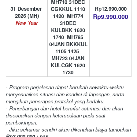
MH710 31DEC 
31 Desember 
Rp12.990.000
CGKKUL 1110 
Rp9.990.000
1420  MH774 
New Year
31DEC 
KULBKK 1620 
1740  MH785 
04JAN BKKKUL 
1105 1425  
MH723 04JAN 
KULCGK 1620 
1730 
- Program perjalanan dapat berubah sewaktu-waktu 
menyesuaikan situasi dan kondisi di lapangan, serta 
mengikuti penerapan protokol yang berlaku.
- Penerbangan dan hotel bersifat estimasi dan akan 
disesuaikan dengan ketersediaan pada saat 
pembokingan.
- Jika sekamar sendiri akan dikenakan biaya tambahan 
Rp3.000.000 / pax