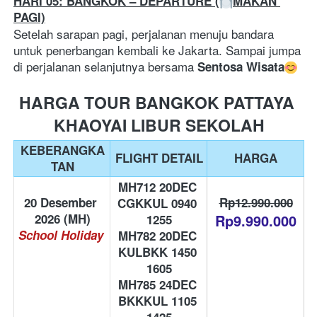
HARI 05: BANGKOK – DEPARTURE (
MAKAN 
PAGI)
Setelah sarapan pagi, perjalanan menuju bandara 
untuk penerbangan kembali ke Jakarta. Sampai jumpa 
di perjalanan selanjutnya bersama 
Sentosa Wisata
HARGA TOUR BANGKOK PATTAYA 
KHAOYAI LIBUR SEKOLAH
KEBERANGKA
FLIGHT DETAIL
HARGA
TAN
MH712 20DEC 
20 Desember 
Rp12.990.000
CGKKUL 0940 
2026 (MH)
Rp9.990.000
1255
School Holiday
MH782 20DEC 
KULBKK 1450 
1605
MH785 24DEC 
BKKKUL 1105 