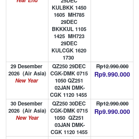
Year End
25DEC 
KULBKK 1450 
1605  MH785 
29DEC 
BKKKUL 1105 
1425  MH723 
29DEC 
KULCGK 1620 
1730  
29 Desember 
QZ250 29DEC 
Rp12.990.000
2026  (Air Asia)
CGK-DMK 0715 
Rp9.990.000
New Year
1050 QZ251 
02JAN DMK-
CGK 1120 1455  
30 Desember 
QZ250 30DEC 
Rp12.990.000
2026  (Air Asia)
CGK-DMK 0715 
Rp9.990.000
New Year
1050  QZ251 
03JAN DMK-
CGK 1120 1455 