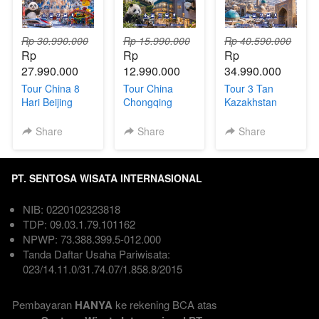
Rp 30.990.000
Rp 15.990.000
Rp 40.590.000
Rp 
Rp 
Rp 
27.990.000
12.990.000
34.990.000
Tour China 8
Tour China
Tour 3 Tan
Hari Beijing
Chongqing
Kazakhstan
Shanghai +
Chengdu 6Hari
Uzbekistan
Universal
| Direct Flight
Kyrgyzstan 9
Share
Share
Share
Studios,
Hari
Disneyland &
Legoland
PT. SENTOSA WISATA INTERNASIONAL
NIB: 0220102323818  
TDP: 09.03.1.79.101162  
NPWP: 73.388.399.5-012.000
Tanda Daftar Usaha Pariwisata: 
023/14.11.0/31.74.07/1.858.8/2015

Pembayaran 
HANYA
 ke rekening BCA atas 