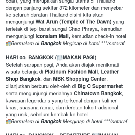
boat), yang merupakan sungai utama di Thailand 
dengan panjang sekitar 372 kilometer dan menyebar 
ke seluruh daratan Thailand disini kita akan 
mengunjungi 
yang 
Wat Arun (Temple of The Dawn) 
terletak di tepi barat sungai Chao Phraya
kemudian 
, 
mengunjungi
 kemudian check-in hotel 
 Iconsiam Mall,
Bermalam di 
Bangkok 
Mnginap di hotel ***/setaraf
HARI 04: BANGKOK (
MAKAN PAGI)
Setelah sarapan pagi, Anda akan diajak menikmati 
wisata belanja di 
, 
Platinum Fashion Mall
Leather 
, dan 
, 
Shop
Bangkok
MBK Shopping Center
dilanjutkan berburu oleh-oleh di 
Big C Supermarket
serta mengunjungi meriahnya 
, 
Chinatown Bangkok
kawasan legendaris yang terkenal dengan kuliner 
khas, suasana ramai, dan deretan toko tradisional 
yang unik, sebelum kembali ke hotel.
Bermalam di 
Bangkok 
Menginap di hotel ***/setaraf