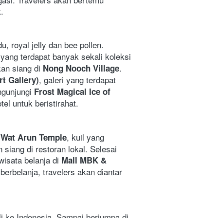
.
 royal jelly dan bee pollen. 
 yang terdapat banyak sekali koleksi 
an siang di 
. 
Nong Nooch Village
, galeri yang terdapat 
rt Gallery)
gunjungi 
Frost Magical Ice of 
el untuk beristirahat.
 
, kuil yang 
Wat Arun Temple
ang di restoran lokal. Selesai 
wisata belanja di 
Mall MBK & 
berbelanja, travelers akan diantar 
li ke Indonesia. Sampai berjumpa di 