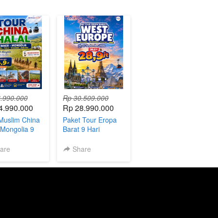
.990.000
Rp 30.509.000
4.990.000
Rp 28.990.000
Muslim China
Paket Tour Eropa
 Mongolia 9
Barat 9 Hari
are
Share