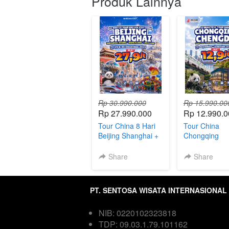
Produk Lainnya
Rp 30.990.000
Rp 15.990.00
Rp 27.990.000
Rp 12.990.0
Tour China 8 Hari
Tour China
Beijing Shanghai +
Chongqing
Universal Studios,
Chengdu 6Har
Disneyland &
Direct Flight
Share
Share
Legoland
PT. SENTOSA WISATA INTERNASIONAL
NIB: 0220102323818  
TDP: 09.03.1.79.101162  