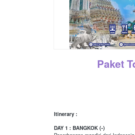
Paket T
Itinerary :
DAY 1 : BANGKOK (-)
Penerbangan mandiri dari Indonesia