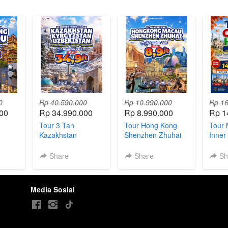
0
Rp 40.590.000
Rp 10.990.000
Rp 16
00
Rp 34.990.000
Rp 8.990.000
Rp 1
Tour 3 Tan
Tour Hong Kong
Tour 
Kazakhstan
Shenzhen Zhuhai
Inner
i |
Uzbekistan
Macau Agustus 5
Hari
Kyrgyzstan 9 Hari
Hari
Share
Share
Sh
Media Sosial