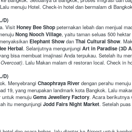
Lalu menuju Hotel. Check-in hotel dan bermalam di Bangkok
L/D)
. Visit 
 peternakan lebah dan menjual madu,
Honey Bee Shop
menuju 
, yaitu taman seluas 500 hektar
Nong Nooch Village
 menyaksikan 
 dan 
. Mak
Elephant Show
Thai Cultural Show
. Selanjutnya mengunjungi 
ee Herbal
Art in Paradise (3D A
ang bisa membuat imajinasi Anda terpukau. Setelah itu men
. Lalu Makan malam di restoran local. Check in hot
+ Overcoat)
L/D)
kok. Menyebrangi 
 dengan perahu menuju
Chaophraya River
ad 19, yang merupakan landmark kota Bangkok. Lalu makan si
r untuk menuju 
. Acara berikutnya 
Gems Jewellery Factory
ah itu mengunjungi 
. Setelah puas 
Jodd Fairs Night Market
i hotel dan acara bebas, lalu diantar ke Airport untuk kemba