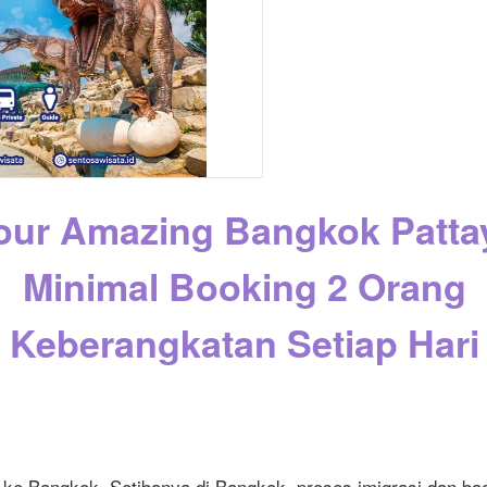
our Amazing Bangkok Patt
Minimal Booking 2 Orang
Keberangkatan Setiap Hari
 ke Bangkok. Setibanya di Bangkok, proses imigrasi dan bag