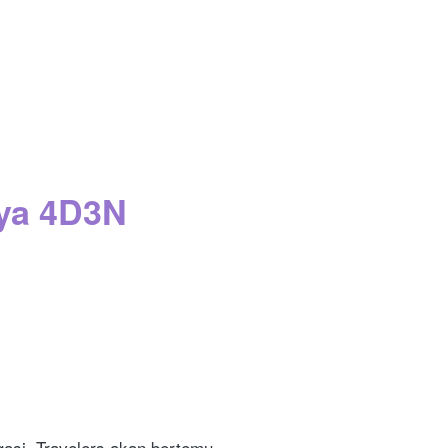
aya 4D3N
asi. Travelers akan bertemu 