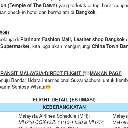
yang terletak di tepi barat sung
un (Temple of The Dawn) 
an check-in hotel dan bermalam di 
.
Bangkok
AGI)
elanja di 
Platinum Fashion Mall, Leather shop Bangkok 
kita juga akan mengunjungi 
 Supermarket, 
China Town Ba
RANSIT MALAYSIA/DIRECT FLIGHT (
MAKAN PAGI)
enuju Bandar Udara Internasional Suvarnabhumi untuk kemba
ersama Sentosa Wisata
FLIGHT DETAIL (ESTIMASI)
KEBERANGKATAN
Malaysia Airlines Schedule (MH): 
Malays
MH710 CGK-KUL 11:10-14:20 & MH774 
MH785 