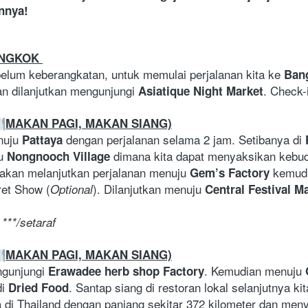
annya!
ANGKOK 
elum keberangkatan, untuk memulai perjalanan kita ke 
Ban
an dilanjutkan mengunjungi 
. Check-
Asiatique Night
Market
MAKAN PAGI, MAKAN SIANG)
nuju 
 dengan perjalanan selama 2 jam. Setibanya di 
Pattaya
u 
dimana kita dapat menyaksikan kebud
Nongnooch Village 
 akan melanjutkan perjalanan menuju 
 kemudi
Gem’s Factory
ret Show (
). Dilanjutkan menuju 
Optional
Central Festival Ma
***/setaraf
MAKAN PAGI, MAKAN SIANG)
ngunjungi 
. Kemudian menuju 
Erawadee herb shop Factory
i 
. Santap siang di restoran lokal selanjutnya k
Dried Food
di Thailand dengan panjang sekitar 372 kilometer dan menye