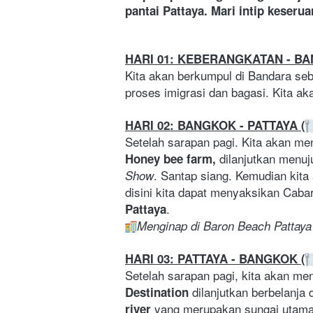
pantai Pattaya. Mari intip keseru
HARI 01: KEBERANGKATAN - B
Kita akan berkumpul di Bandara seb
proses imigrasi dan bagasi. Kita ak
HARI 02: BANGKOK - PATTAYA (
Setelah sarapan pagi. Kita akan me
dilanjutkan menuj
Honey bee farm, 
. Santap siang. Kemudian kita
Show
disini kita dapat menyaksikan Caba
. 
Pattaya
Menginap di Baron Beach Pattaya 
HARI 03: PATTAYA - BANGKOK (
Setelah sarapan pagi, kita akan me
dilanjutkan berbelanja d
Destination 
 yang merupakan sungai utama 
river