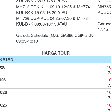
KUL-CG
KUL-BKK 16:00-17:20 ATAU
MH783 
MH712 CGK-KUL 09:10-12:25 & MH774 
KUL-CG
KUL-BKK 15:05-16:20 ATAU 
MH726 CGK-KUL 04:25-07:30 & MH784 
Garuda
KUL-BKK 09:00-10:15 ATAU   
17:45  
Garuda Schedule (GA): GA866 CGK-BKK 
09:35-13:10  
HARGA TOUR
KATAN
10
026
7
10
026
7
10
2026
7
10
2026
7