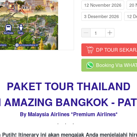
12 November 2026
20 
3 Desember 2026
12 D
DP TOUR SEKA
`
Booking Via WH
`
PAKET TOUR THAILAND
 AMAZING BANGKOK - PA
By Malaysia Airlines *Premium Airlines*
...
 Putih! Itinerary ini akan mengajak Anda menjelajahi hi