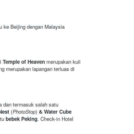
u ke Beijing dengan Malaysia 
i 
merupakan kuil 
Temple of
Heaven 
ng merupakan lapangan terluas di 
a dan termasuk salah satu 
(
) 
Nest 
PhotoStop
& Water Cube 
tu 
. Check-in Hotel 
bebek Peking