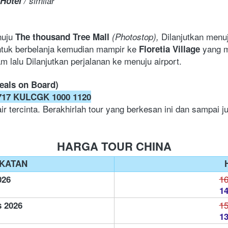
Hotel
 / similar
nuju 
Dilanjutkan menu
The thousand Tree Mall 
(Photostop), 
ntuk berbelanja kemudian mampir ke 
yang m
Floretia Village 
 lalu Dilanjutkan perjalanan ke menuju airport. 
eals on Board)
717 KULCGK 1000 1120
HARGA TOUR CHINA
KATAN
16
026
14
15
s 2026
13