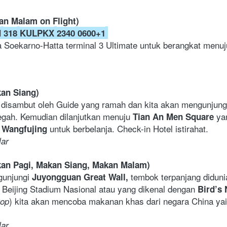
an Malam on Flight)
H
318
KULPKX
2340
0600+1
a Soekarno-Hatta terminal 3 Ultimate untuk berangkat menuj
kan
Siang)
an disambut oleh Guide yang ramah dan kita akan mengunjung
egah. Kemudian dilanjutkan menuju 
ya
Tian An
Men Square 
 
untuk berbelanja. Check-in Hotel istirahat.
Wangfujing 
lar
kan
Pagi,
Makan
Siang,
Makan
Malam)
gunjungi 
tembok terpanjang diduni
Juyongguan Great Wall, 
 Beijing Stadium Nasional atau yang dikenal dengan 
Bird’s 
) kita akan mencoba makanan khas dari negara China yai
top
lar