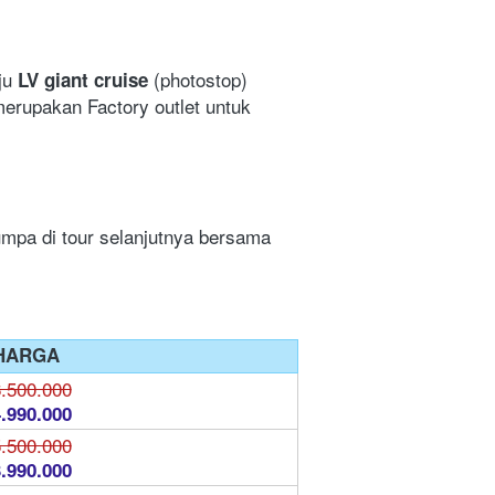
ju 
(photostop) 
LV giant cruise 
erupakan Factory outlet untuk 
Hari ini kita akan kembali ke tanah air tercinta. Berakhirlah tour yang berkesan ini dan sampai jumpa di tour selanjutnya bersama 
HARGA
.500.000
.990.000
.500.000
.990.000