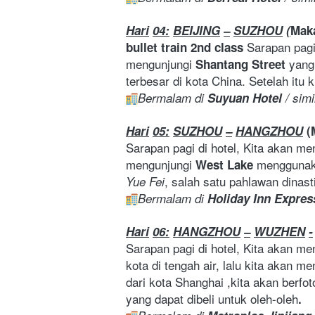
Hari
04:
BEIJING
–
SUZHOU
(
Mak
 Sarapan pagi
bullet
train
2nd
class
mengunjungi 
yang
Shantang
Street 
terbesar di kota China. Setelah itu 
Bermalam di 
Suyuan Hotel 
/ simi
Hari
05:
SUZHOU
–
HANGZHOU
(
Sarapan pagi di hotel, Kita akan me
mengunjungi 
menggunaka
West Lake 
, salah satu pahlawan dinast
Yue Fei
Bermalam di 
Holiday
Inn
Expres
Hari
06:
HANGZHOU
–
WUZHEN
-
Sarapan pagi di hotel, Kita akan me
kota di tengah air, lalu kita akan 
dari kota Shanghai ,kita akan berfoto
yang dapat dibeli untuk oleh-oleh
.