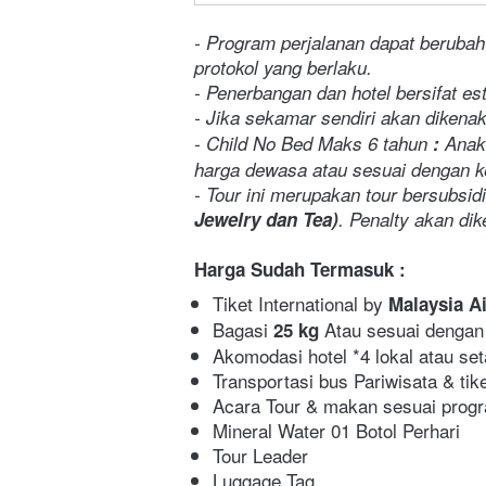
- Program perjalanan dapat berubah
protokol yang berlaku.
- Penerbangan dan hotel bersifat e
- Jika sekamar sendiri akan dikena
- Child No Bed Maks 6 tahun
 :
 Anak
harga dewasa atau sesuai dengan k
- Tour ini merupakan tour bersubsi
Jewelry dan Tea)
. Penalty akan di
Harga Sudah Termasuk :
Tiket International by 
Malaysia Ai
Bagasi 
 Atau sesuai dengan 
25 kg
Akomodasi hotel *4 lokal atau seta
Transportasi bus Pariwisata & ti
Acara Tour & makan sesuai progr
Mineral Water 01 Botol Perhari
Tour Leader
Luggage Tag