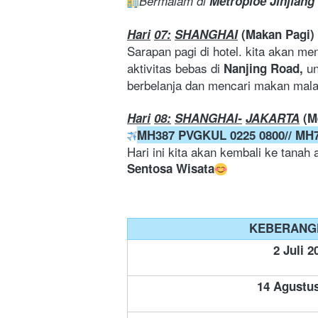
Bermalam di 
Metroploe
Jinjiang
Hari
07:
SHANGHAI
(Makan
Pagi)
Sarapan pagi di hotel. kita akan me
aktivitas bebas di 
u
Nanjing Road, 
berbelanja dan mencari makan malam
Hari
08:
SHANGHAI-
JAKARTA
(M
MH387 PVGKUL 0225 0800// MH
Sentosa Wisata
KEBERANG
2 Juli 2
14 Agustu