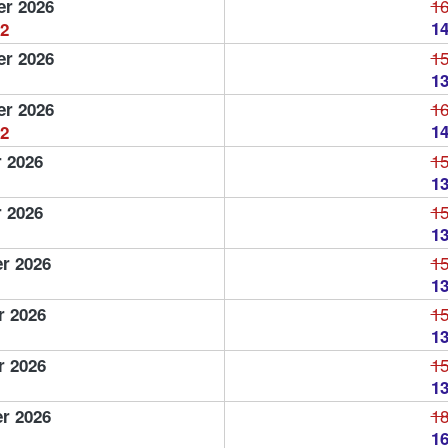
16
er 2026
14
2
15
er 2026
13
16
r 2026
14
2
15
 2026
13
15
 2026
13
15
r 2026
13
15
r 2026
13
15
r 2026
13
18
r 2026
16