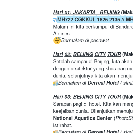
Hari 01: JAKARTA –BEIJING
(Mak
MH722
CGKKUL
1825
2135
//
M
Malam ini kita berkumpul di Bandar
Airlines.
Bermalam di pesawat
Hari
02:
BEIJING
CITY
TOUR
(Ma
Setelah sampai di Beijing, kita ak
dengan arsitektur yang khas dan m
dunia, selanjutnya kita akan menuju
Bermalam di 
Derreal
Hotel
 / simi
Hari
03:
BEIJING
CITY
TOUR
(Ma
Sarapan pagi di hotel. Kita kan men
keajaiban dunia. Dilanjutkan menuju
(
National Aquatics Center 
PhotoS
istirahat.
Bermalam di 
Derreal Hotel 
/ simi