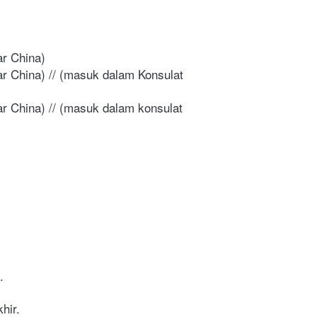
r China) 
r China) // (masuk dalam Konsulat 
r China) // (masuk dalam konsulat 
.
hir.