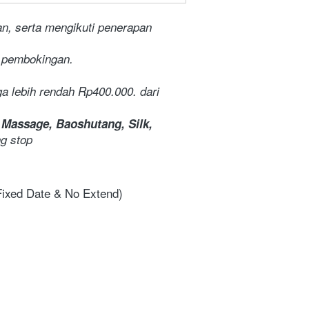
n, serta mengikuti penerapan 
t pembokingan.
ga lebih rendah Rp400.000.
dari 
 Massage, Baoshutang, Silk, 
ng stop
Fixed Date & No Extend)