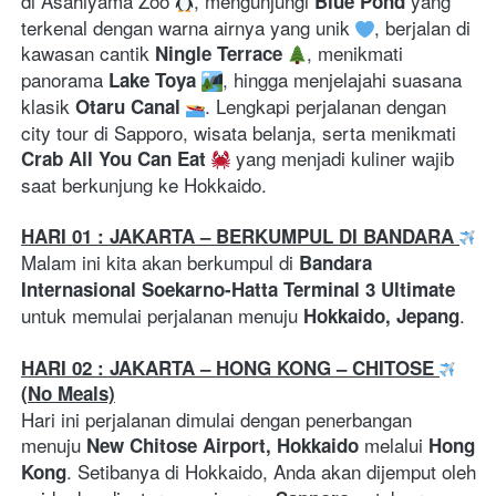
di Asahiyama Zoo 
, mengunjungi 
 yang 
Blue Pond
terkenal dengan warna airnya yang unik 
, berjalan di 
kawasan cantik 
, menikmati 
Ningle Terrace
panorama 
, hingga menjelajahi suasana 
Lake Toya
klasik 
. Lengkapi perjalanan dengan 
Otaru Canal
city tour di Sapporo, wisata belanja, serta menikmati 
 yang menjadi kuliner wajib 
Crab All You Can Eat
saat berkunjung ke Hokkaido.
HARI 01 : JAKARTA – BERKUMPUL DI BANDARA 
Malam ini kita akan berkumpul di 
Bandara 
Internasional Soekarno-Hatta Terminal 3 Ultimate
untuk memulai perjalanan menuju 
.
Hokkaido, Jepang
HARI 02 : JAKARTA – HONG KONG – CHITOSE 
(No Meals)
Hari ini perjalanan dimulai dengan penerbangan 
menuju 
 melalui 
New Chitose Airport, Hokkaido
Hong 
. Setibanya di Hokkaido, Anda akan dijemput oleh 
Kong