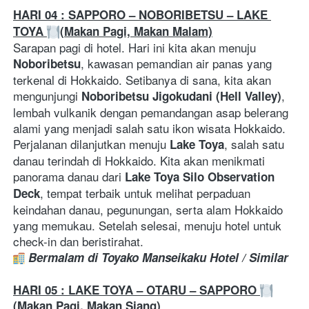
HARI 04 : SAPPORO – NOBORIBETSU – LAKE 
TOYA 
(Makan Pagi, Makan Malam)
Sarapan pagi di hotel. Hari ini kita akan menuju 
, kawasan pemandian air panas yang 
Noboribetsu
terkenal di Hokkaido. Setibanya di sana, kita akan 
mengunjungi 
, 
Noboribetsu Jigokudani (Hell Valley)
lembah vulkanik dengan pemandangan asap belerang 
alami yang menjadi salah satu ikon wisata Hokkaido. 
Perjalanan dilanjutkan menuju 
, salah satu 
Lake Toya
danau terindah di Hokkaido. Kita akan menikmati 
panorama danau dari 
Lake Toya Silo Observation 
, tempat terbaik untuk melihat perpaduan 
Deck
keindahan danau, pegunungan, serta alam Hokkaido 
yang memukau. Setelah selesai, menuju hotel untuk 
check-in dan beristirahat.
Bermalam di Toyako Manseikaku Hotel / Similar
HARI 05 : LAKE TOYA – OTARU – SAPPORO 
(Makan Pagi, Makan Siang)