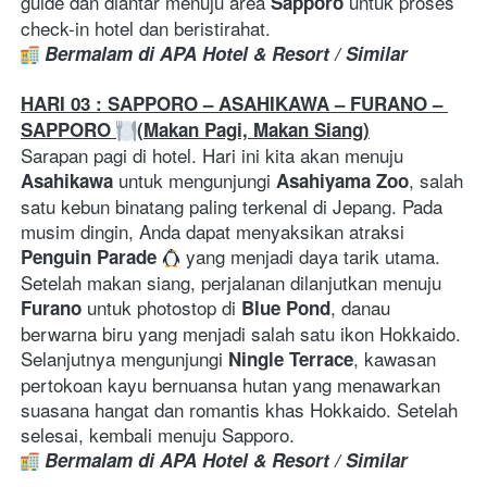
guide dan diantar menuju area 
 untuk proses 
Sapporo
check-in hotel dan beristirahat.
Bermalam di APA Hotel & Resort / Similar
HARI 03 : SAPPORO – ASAHIKAWA – FURANO – 
SAPPORO 
(Makan Pagi, Makan Siang)
Sarapan pagi di hotel. Hari ini kita akan menuju 
 untuk mengunjungi 
, salah 
Asahikawa
Asahiyama Zoo
satu kebun binatang paling terkenal di Jepang. Pada 
musim dingin, Anda dapat menyaksikan atraksi 
 yang menjadi daya tarik utama. 
Penguin Parade
Setelah makan siang, perjalanan dilanjutkan menuju 
 untuk photostop di 
, danau 
Furano
Blue Pond
berwarna biru yang menjadi salah satu ikon Hokkaido. 
Selanjutnya mengunjungi 
, kawasan 
Ningle Terrace
pertokoan kayu bernuansa hutan yang menawarkan 
suasana hangat dan romantis khas Hokkaido. Setelah 
selesai, kembali menuju Sapporo.
Bermalam di APA Hotel & Resort / Similar