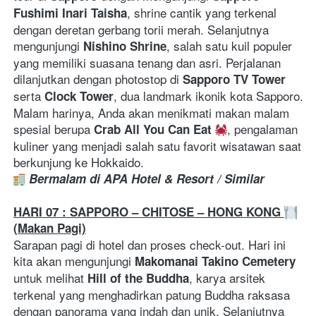
, shrine cantik yang terkenal 
Fushimi Inari Taisha
dengan deretan gerbang torii merah. Selanjutnya 
mengunjungi 
, salah satu kuil populer 
Nishino Shrine
yang memiliki suasana tenang dan asri. Perjalanan 
dilanjutkan dengan photostop di 
Sapporo TV Tower
serta 
, dua landmark ikonik kota Sapporo. 
Clock Tower
Malam harinya, Anda akan menikmati makan malam 
spesial berupa 
, pengalaman 
Crab All You Can Eat
kuliner yang menjadi salah satu favorit wisatawan saat 
berkunjung ke Hokkaido.
Bermalam di APA Hotel & Resort / Similar
HARI 07 : SAPPORO – CHITOSE – HONG KONG 
(Makan Pagi)
Sarapan pagi di hotel dan proses check-out. Hari ini 
kita akan mengunjungi 
Makomanai Takino Cemetery
untuk melihat 
, karya arsitek 
Hill of the Buddha
terkenal yang menghadirkan patung Buddha raksasa 
dengan panorama yang indah dan unik. Selanjutnya 