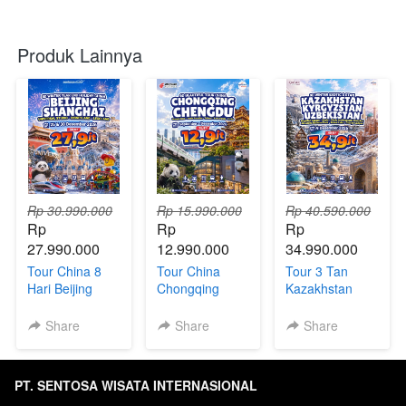
Produk Lainnya
Rp 30.990.000
Rp 15.990.000
Rp 40.590.000
Rp 
Rp 
Rp 
27.990.000
12.990.000
34.990.000
Tour China 8
Tour China
Tour 3 Tan
Hari Beijing
Chongqing
Kazakhstan
Shanghai +
Chengdu 6Hari
Uzbekistan
Universal
| Direct Flight
Kyrgyzstan 9
Share
Share
Share
Studios,
Hari
Disneyland &
Legoland
PT. SENTOSA WISATA INTERNASIONAL