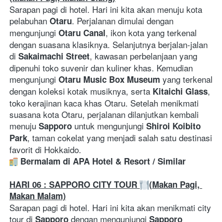
Sarapan pagi di hotel. Hari ini kita akan menuju kota 
pelabuhan 
. Perjalanan dimulai dengan 
Otaru
mengunjungi 
, ikon kota yang terkenal 
Otaru Canal
dengan suasana klasiknya. Selanjutnya berjalan-jalan 
di 
, kawasan perbelanjaan yang 
Sakaimachi Street
dipenuhi toko suvenir dan kuliner khas. Kemudian 
mengunjungi 
 yang terkenal 
Otaru Music Box Museum
dengan koleksi kotak musiknya, serta 
, 
Kitaichi Glass
toko kerajinan kaca khas Otaru. Setelah menikmati 
suasana kota Otaru, perjalanan dilanjutkan kembali 
menuju 
 untuk mengunjungi 
Sapporo
Shiroi Koibito 
, taman cokelat yang menjadi salah satu destinasi 
Park
favorit di Hokkaido.
Bermalam di APA Hotel & Resort / Similar
HARI 06 : SAPPORO CITY TOUR 
(Makan Pagi, 
Makan Malam)
Sarapan pagi di hotel. Hari ini kita akan menikmati city 
tour di 
 dengan mengunjungi 
Sapporo
Sapporo 