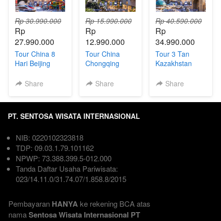
Rp 30.990.000
Rp 15.990.000
Rp 40.590.000
Rp 
Rp 
Rp 
27.990.000
12.990.000
34.990.000
Tour China 8
Tour China
Tour 3 Tan
Hari Beijing
Chongqing
Kazakhstan
Shanghai +
Chengdu 6Hari
Uzbekistan
Universal
| Direct Flight
Kyrgyzstan 9
Share
Share
Share
Studios,
Hari
Disneyland &
Legoland
PT. SENTOSA WISATA INTERNASIONAL
NIB: 0220102323818  
TDP: 09.03.1.79.101162  
NPWP: 73.388.399.5-012.000
Tanda Daftar Usaha Pariwisata: 
023/14.11.0/31.74.07/1.858.8/2015

Pembayaran 
HANYA
 ke rekening BCA atas 
nama
 Sentosa Wisata Internasional PT