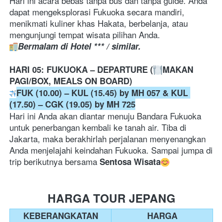
Hari ini acara bebas tanpa bus dan tanpa guide. Anda 
dapat mengeksplorasi Fukuoka secara mandiri, 
menikmati kuliner khas Hakata, berbelanja, atau 
mengunjungi tempat wisata pilihan Anda.
Bermalam di Hotel *** / similar.
HARI 05: FUKUOKA – DEPARTURE (
MAKAN 
PAGI/BOX, MEALS ON BOARD) 
FUK (10.00) – KUL (15.45) by MH 057 & KUL 
(17.50) – CGK (19.05) by MH 725
Hari ini Anda akan diantar menuju Bandara Fukuoka 
untuk penerbangan kembali ke tanah air. Tiba di 
Jakarta, maka berakhirlah perjalanan menyenangkan 
Anda menjelajahi keindahan Fukuoka. Sampai jumpa di 
trip berikutnya bersama 
Sentosa Wisata
HARGA TOUR JEPANG
KEBERANGKATAN
HARGA