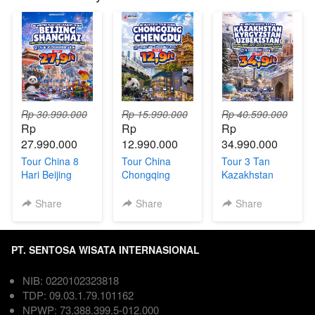
Rp 30.990.000
Rp 15.990.000
Rp 40.590.000
Rp 
Rp 
Rp 
27.990.000
12.990.000
34.990.000
Tour China 8
Tour China
Tour 3 Tan
Hari Beijing
Chongqing
Kazakhstan
Shanghai +
Chengdu 6Hari
Uzbekistan
Universal
| Direct Flight
Kyrgyzstan 9
Share
Share
Share
Studios,
Hari
Disneyland &
Legoland
PT. SENTOSA WISATA INTERNASIONAL
NIB: 0220102323818  
TDP: 09.03.1.79.101162  
NPWP: 73.388.399.5-012.000