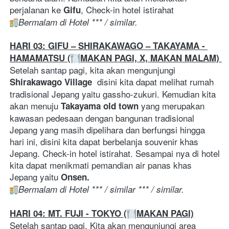
perjalanan ke 
, Check-in hotel istirahat
Gifu
Bermalam di Hotel *** / similar. 
HARI 03: GIFU – SHIRAKAWAGO – TAKAYAMA - 
HAMAMATSU (
MAKAN PAGI, X, MAKAN MALAM) 
Setelah santap pagi, kita akan mengunjungi 
 disini kita dapat melihat rumah 
Shirakawago Village 
tradisional Jepang yaitu gassho-zukuri. Kemudian kita 
akan menuju 
 yang merupakan 
Takayama old town
kawasan pedesaan dengan bangunan tradisional 
Jepang yang masih dipelihara dan berfungsi hingga 
hari ini, disini kita dapat berbelanja souvenir khas 
Jepang. Check-in hotel istirahat. Sesampai nya di hotel 
kita dapat menikmati pemandian air panas khas 
Jepang yaitu 
Onsen.
Bermalam di Hotel *** / similar *** / similar. 
HARI 04: MT. FUJI - TOKYO (
MAKAN PAGI)
Setelah santap pagi. Kita akan mengunjungi area 