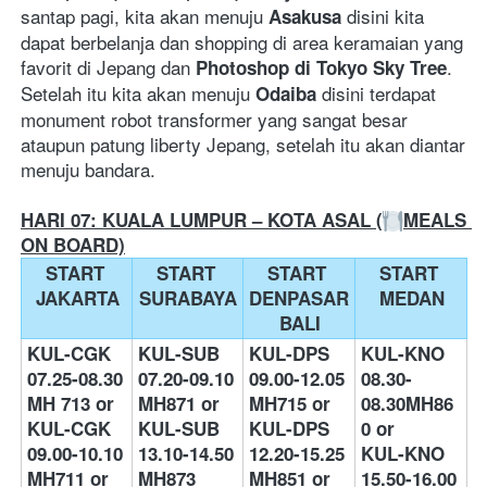
santap pagi, kita akan menuju 
 disini kita 
Asakusa
dapat berbelanja dan shopping di area keramaian yang 
favorit di Jepang dan 
. 
Photoshop di Tokyo Sky Tree
Setelah itu kita akan menuju 
disini terdapat 
Odaiba 
monument robot transformer yang sangat besar 
ataupun patung liberty Jepang, setelah itu akan diantar 
menuju bandara.  
HARI 07: KUALA LUMPUR – KOTA ASAL (
MEALS 
ON BOARD)
START 
START 
START 
START 
JAKARTA
SURABAYA
DENPASAR 
MEDAN
BALI
KUL-CGK 
KUL-SUB 
KUL-DPS 
KUL-KNO 
07.25-08.30 
07.20-09.10 
09.00-12.05 
08.30-
MH 713 or
MH871 or
MH715 or 
08.30MH86
KUL-CGK 
KUL-SUB 
KUL-DPS 
0 or
09.00-10.10  
13.10-14.50 
12.20-15.25 
KUL-KNO 
MH711 or
MH873  
MH851 or 
15.50-16.00 