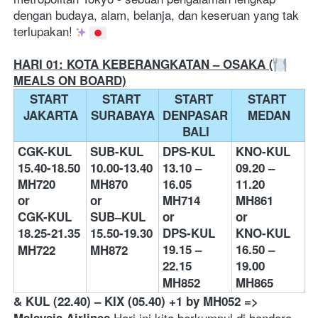
dengan budaya, alam, belanja, dan keseruan yang tak 
terlupakan! 
HARI 01: KOTA KEBERANGKATAN – OSAKA (
MEALS ON BOARD)
START 
START 
START 
START 
JAKARTA
SURABAYA
DENPASAR 
MEDAN
BALI
CGK-KUL 
SUB-KUL 
DPS-KUL 
KNO-KUL 
15.40-18.50 
10.00-13.40 
13.10 – 
09.20 – 
MH720
MH870 
16.05 
11.20 
or
or
MH714
MH861
CGK-KUL 
SUB–KUL 
or
or
18.25-21.35 
15.50-19.30 
DPS-KUL 
KNO-KUL 
19.15 – 
16.50 – 
MH722
MH872
22.15 
19.00 
MH852
MH865
& KUL (22.40) – KIX (05.40) +1 by MH052 => 
 Hari ini kita berkumpul di bandara 