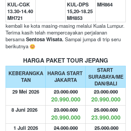
KUL-CGK 
KUL-DPS 
MH864 
13.30-14.40   
15,20-18.25 
MH721 
MH853       
kembali ke kota masing-masing melalui Kuala Lumpur. 
Terima kasih telah mempercayakan perjalanan 
bersama 
 Sampai jumpa di trip seru 
Sentosa Wisata.
berikutnya
HARGA PAKET TOUR JEPANG
START 
KEBERANGKA
HARGA START 
SURABAYA/ME
TAN
JAKARTA
DAN/BALI
29 Mei 2026
23.000.000
23.000.000
20.990.000
20.990.000
8 Juni 2026
23.000.000
25.000.000
20.990.000
23.990.000
1 Juli 2026
24.000.000
25.000.000