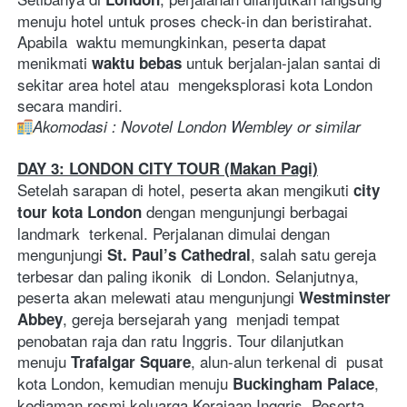
menuju hotel untuk proses check-in dan beristirahat. 
Apabila  waktu memungkinkan, peserta dapat 
menikmati 
 untuk berjalan-jalan santai di 
waktu bebas
sekitar area hotel atau  mengeksplorasi kota London 
secara mandiri. 
Akomodasi : Novotel London Wembley or similar  
DAY 3: LONDON CITY TOUR (Makan Pagi)
Setelah sarapan di hotel, peserta akan mengikuti 
city 
 dengan mengunjungi berbagai 
tour kota London
landmark  terkenal. Perjalanan dimulai dengan 
mengunjungi 
, salah satu gereja 
St. Paul’s Cathedral
terbesar dan paling ikonik  di London. Selanjutnya, 
peserta akan melewati atau mengunjungi 
Westminster 
, gereja bersejarah yang  menjadi tempat 
Abbey
penobatan raja dan ratu Inggris. Tour dilanjutkan 
menuju 
, alun-alun terkenal di  pusat 
Trafalgar Square
kota London, kemudian menuju 
, 
Buckingham Palace
kediaman resmi keluarga Kerajaan Inggris. Peserta 