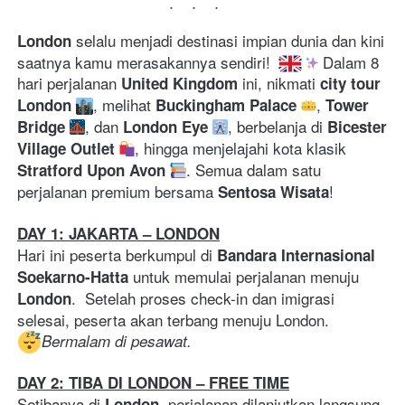
...
selalu menjadi destinasi impian dunia dan kini 
London 
saatnya kamu merasakannya sendiri! 
 Dalam 8 
hari perjalanan 
ini, nikmati 
United Kingdom 
city tour 
, melihat 
, 
London 
Buckingham Palace 
Tower 
, dan 
, berbelanja di 
Bridge 
London Eye 
Bicester 
, hingga menjelajahi kota klasik 
Village Outlet 
. Semua dalam satu 
Stratford Upon Avon 
perjalanan premium bersama 
!
Sentosa Wisata
DAY 1: JAKARTA – LONDON
Hari ini peserta berkumpul di 
Bandara Internasional 
 untuk memulai perjalanan menuju 
Soekarno-Hatta
.  Setelah proses check-in dan imigrasi 
London
selesai, peserta akan terbang menuju London. 
Bermalam di pesawat.
DAY 2: TIBA DI LONDON – FREE TIME
Setibanya di 
, perjalanan dilanjutkan langsung 
London