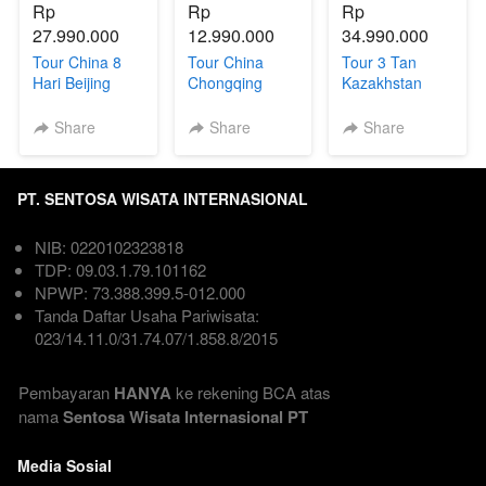
Rp 
Rp 
Rp 
27.990.000
12.990.000
34.990.000
Tour China 8
Tour China
Tour 3 Tan
Hari Beijing
Chongqing
Kazakhstan
Shanghai +
Chengdu 6Hari
Uzbekistan
Universal
| Direct Flight
Kyrgyzstan 9
Share
Share
Share
Studios,
Hari
Disneyland &
Legoland
PT. SENTOSA WISATA INTERNASIONAL
NIB: 0220102323818  
TDP: 09.03.1.79.101162  
NPWP: 73.388.399.5-012.000
Tanda Daftar Usaha Pariwisata: 
023/14.11.0/31.74.07/1.858.8/2015

Pembayaran 
HANYA
 ke rekening BCA atas 
nama
 Sentosa Wisata Internasional PT
Media Sosial