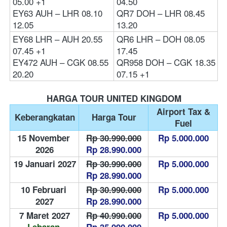
05.00 +1
04.50
EY63 AUH – LHR 08.10 
QR7 DOH – LHR 08.45 
12.05  
13.20
EY68 LHR – AUH 20.55 
QR6 LHR – DOH 08.05 
07.45 +1
17.45
EY472 AUH – CGK 08.55 
QR958 DOH – CGK 18.35 
20.20 
07.15 +1 
HARGA TOUR UNITED KINGDOM
 Airport Tax & 
Keberangkatan
Harga Tour
Fuel
15 November 
Rp 30.990.000
Rp 5.000.000
2026
Rp 28.990.000
19 Januari 2027
Rp 30.990.000
Rp 5.000.000
Rp 28.990.000
10 Februari 
Rp 30.990.000
Rp 5.000.000
2027
Rp 28.990.000
7 Maret 2027
Rp 40.990.000
Rp 5.000.000
Lebaran 
Rp 35.990.000