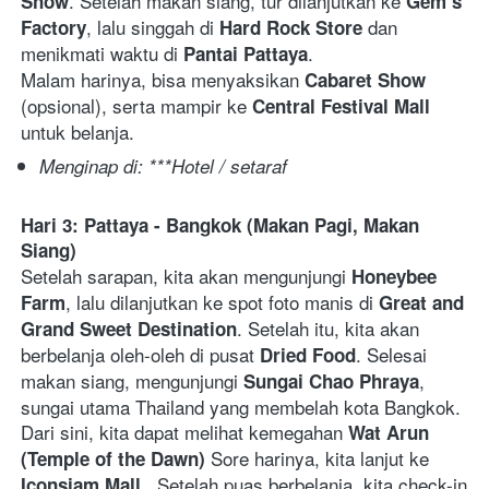
. Setelah makan siang, tur dilanjutkan ke 
Show
Gem’s 
, lalu singgah di
 dan 
Factory
 Hard Rock Store
menikmati waktu di 
.
Pantai Pattaya
Malam harinya, bisa menyaksikan 
Cabaret Show 
(opsional), serta mampir ke 
Central Festival Mall 
untuk belanja.
Menginap di: ***Hotel / setaraf
Hari 3: Pattaya - Bangkok (Makan Pagi, Makan 
Siang)
Setelah sarapan, kita akan mengunjungi 
Honeybee 
, lalu dilanjutkan ke spot foto manis di 
Farm
Great and 
. Setelah itu, kita akan 
Grand Sweet Destination
berbelanja oleh-oleh di pusat 
. Selesai 
Dried Food
makan siang, mengunjungi 
, 
Sungai Chao Phraya
sungai utama Thailand yang membelah kota Bangkok. 
Dari sini, kita dapat melihat kemegahan 
Wat Arun 
Sore harinya, kita lanjut ke 
(Temple of the Dawn) 
. Setelah puas berbelanja, kita check-in 
Iconsiam Mall 