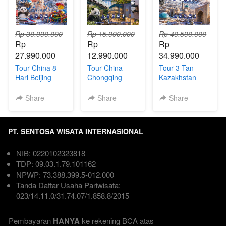
Rp 30.990.000
Rp 15.990.000
Rp 40.590.000
Rp 
Rp 
Rp 
27.990.000
12.990.000
34.990.000
Tour China 8
Tour China
Tour 3 Tan
Hari Beijing
Chongqing
Kazakhstan
Shanghai +
Chengdu 6Hari
Uzbekistan
Universal
| Direct Flight
Kyrgyzstan 9
Share
Share
Share
Studios,
Hari
Disneyland &
Legoland
PT. SENTOSA WISATA INTERNASIONAL
NIB: 0220102323818  
TDP: 09.03.1.79.101162  
NPWP: 73.388.399.5-012.000
Tanda Daftar Usaha Pariwisata: 
023/14.11.0/31.74.07/1.858.8/2015

Pembayaran 
HANYA
 ke rekening BCA atas 