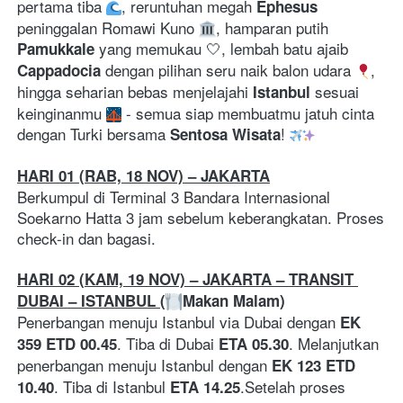
pertama tiba 
, reruntuhan megah 
Ephesus
peninggalan Romawi Kuno 
, hamparan putih 
 yang memukau 🤍, lembah batu ajaib 
Pamukkale
 dengan pilihan seru naik balon udara 
, 
Cappadocia
hingga seharian bebas menjelajahi 
 sesuai 
Istanbul
keinginanmu 
 - semua siap membuatmu jatuh cinta 
dengan Turki bersama 
! 
Sentosa Wisata
HARI 01 (RAB, 18 NOV) – JAKARTA
Berkumpul di Terminal 3 Bandara Internasional 
Soekarno Hatta 3 jam sebelum keberangkatan. Proses 
check-in dan bagasi.
HARI 02 (KAM, 19 NOV) – JAKARTA – TRANSIT 
DUBAI – ISTANBUL (
Makan Malam)
Penerbangan menuju Istanbul via Dubai dengan 
EK 
. Tiba di Dubai 
. Melanjutkan 
359 ETD 00.45
ETA 05.30
penerbangan menuju Istanbul dengan 
EK 123 ETD 
. Tiba di Istanbul 
.Setelah proses 
10.40
ETA 14.25