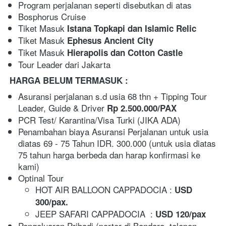
Program perjalanan seperti disebutkan di atas
Bosphorus Cruise
Tiket Masuk 
Istana Topkapi dan Islamic Relic
Tiket Masuk 
Ephesus Ancient City
Tiket Masuk 
Hierapolis dan Cotton Castle
Tour Leader dari Jakarta
HARGA BELUM TERMASUK :
Asuransi perjalanan s.d usia 68 thn + Tipping Tour 
Leader, Guide & Driver 
Rp 2.500.000/PAX
PCR Test/ Karantina/Visa Turki (JIKA ADA)
Penambahan biaya Asuransi Perjalanan untuk usia 
diatas 69 - 75 Tahun IDR. 300.000 (untuk usia diatas 
75 tahun harga berbeda dan harap konfirmasi ke 
kami) 
Optinal Tour
HOT AIR BALLOON CAPPADOCIA : 
USD 
300/pax. 
JEEP SAFARI CAPPADOCIA  : 
USD 120/pax 
Pengeluaran Pribadi (porter di Bandara, telepon, 