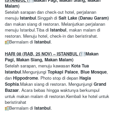
ISTANBUL (
Makan Pagi, Makan Siang, Makan 
Malam)
Setelah sarapan dan check-out hotel, perjalanan 
menuju 
.Singgah di 
Istanbul
Salt Lake (Danau Garam)
dan makan siang di restoran. Melanjutkan perjalanan 
menuju Istanbul.Tiba di 
, makan malam di 
Istanbul
restoran. Menuju hotel, check-in dan beristirahat.
Bermalam di 
.
Istanbul
HARI 08 (RAB, 25 NOV) – ISTANBUL (
Makan 
Pagi, Makan Siang, Makan Malam)
Setelah sarapan, menuju kawasan 
Kota Tua 
.Mengunjungi 
, 
, 
Istanbul
Topkapi Palace
Blue Mosque
dan 
. Photo stop di depan 
Hippodrome
Hagia 
.Makan siang di restoran. Mengunjungi 
Sophia
Grand 
. Acara bebas hingga waktunya berkumpul 
Bazaar
untuk makan malam di restoran.Kembali ke hotel untuk 
beristirahat
Bermalam di 
.
Istanbul