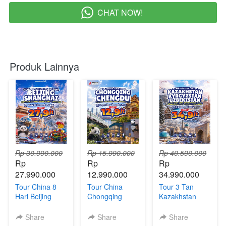
CHAT NOW!
`
Produk Lainnya
Rp 30.990.000
Rp 15.990.000
Rp 40.590.000
Rp 
Rp 
Rp 
27.990.000
12.990.000
34.990.000
Tour China 8
Tour China
Tour 3 Tan
Hari Beijing
Chongqing
Kazakhstan
Shanghai +
Chengdu 6Hari
Uzbekistan
Universal
| Direct Flight
Kyrgyzstan 9
Share
Share
Share
Studios,
Hari