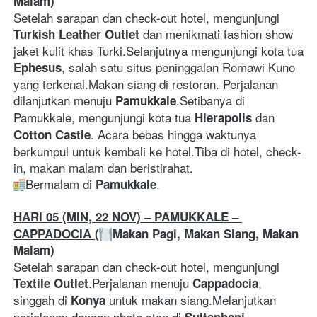
Malam)
Setelah sarapan dan check-out hotel, mengunjungi 
 dan menikmati fashion show 
Turkish Leather Outlet
jaket kulit khas Turki.Selanjutnya mengunjungi kota tua 
, salah satu situs peninggalan Romawi Kuno 
Ephesus
yang terkenal.Makan siang di restoran. Perjalanan 
dilanjutkan menuju 
.Setibanya di 
Pamukkale
Pamukkale, mengunjungi kota tua 
 dan 
Hierapolis
. Acara bebas hingga waktunya 
Cotton Castle
berkumpul untuk kembali ke hotel.Tiba di hotel, check-
in, makan malam dan beristirahat.
Bermalam di 
.
Pamukkale
HARI 05 (MIN, 22 NOV) – PAMUKKALE – 
CAPPADOCIA (
Makan Pagi, Makan Siang, Makan 
Malam)
Setelah sarapan dan check-out hotel, mengunjungi 
.Perjalanan menuju 
, 
Textile Outlet
Cappadocia
singgah di 
 untuk makan siang.Melanjutkan 
Konya
perjalanan dengan photo stop di 