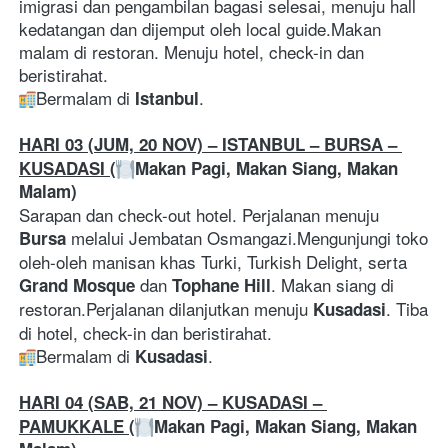
imigrasi dan pengambilan bagasi selesai, menuju hall 
kedatangan dan dijemput oleh local guide.Makan 
malam di restoran. Menuju hotel, check-in dan 
beristirahat.
Bermalam di 
.
Istanbul
HARI 03 (JUM, 20 NOV) – ISTANBUL – BURSA – 
KUSADASI (
Makan Pagi, Makan Siang, Makan 
Malam)
Sarapan dan check-out hotel. Perjalanan menuju 
 melalui Jembatan Osmangazi.Mengunjungi toko 
Bursa
oleh-oleh manisan khas Turki, Turkish Delight, serta 
 dan 
. Makan siang di 
Grand Mosque
Tophane Hill
restoran.Perjalanan dilanjutkan menuju 
. Tiba 
Kusadasi
di hotel, check-in dan beristirahat.
Bermalam di 
.
Kusadasi
HARI 04 (SAB, 21 NOV) – KUSADASI – 
PAMUKKALE (
Makan Pagi, Makan Siang, Makan 