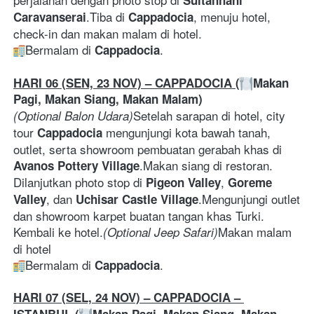
Sultanhani 
.Tiba di 
, menuju hotel, 
Caravanserai
Cappadocia
check-in dan makan malam di hotel.
Bermalam di 
.
Cappadocia
HARI 06 (SEN, 23 NOV) – CAPPADOCIA (
Makan 
Pagi, Makan Siang, Makan Malam)
Setelah sarapan di hotel, city 
(Optional Balon Udara)
tour 
 mengunjungi kota bawah tanah, 
Cappadocia
outlet, serta showroom pembuatan gerabah khas di 
.Makan siang di restoran. 
Avanos Pottery Village
Dilanjutkan photo stop di 
, 
Pigeon Valley
Goreme 
, dan 
.Mengunjungi outlet 
Valley
Uchisar Castle Village
dan showroom karpet buatan tangan khas Turki. 
Kembali ke hotel.
Makan malam 
(Optional Jeep Safari)
di hotel
Bermalam di 
.
Cappadocia
HARI 07 (SEL, 24 NOV) – CAPPADOCIA – 