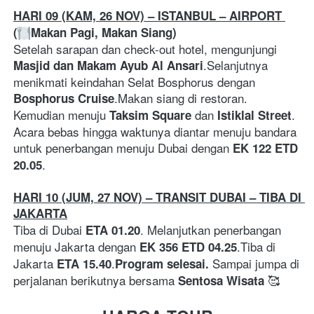
HARI 09 (KAM, 26 NOV) – ISTANBUL – AIRPORT 
(
Makan Pagi, Makan Siang)
Setelah sarapan dan check-out hotel, mengunjungi 
.Selanjutnya 
Masjid dan Makam Ayub Al Ansari
menikmati keindahan Selat Bosphorus dengan 
.Makan siang di restoran. 
Bosphorus Cruise
Kemudian menuju 
 dan 
. 
Taksim Square
Istiklal Street
Acara bebas hingga waktunya diantar menuju bandara 
untuk penerbangan menuju Dubai dengan 
EK 122 ETD 
.
20.05
HARI 10 (JUM, 27 NOV) – TRANSIT DUBAI – TIBA DI 
JAKARTA
Tiba di Dubai 
. Melanjutkan penerbangan 
ETA 01.20
menuju Jakarta dengan 
.Tiba di 
EK 356 ETD 04.25
Jakarta 
.
Sampai jumpa di 
ETA 15.40
Program selesai.
perjalanan berikutnya bersama 
 🥰
Sentosa Wisata