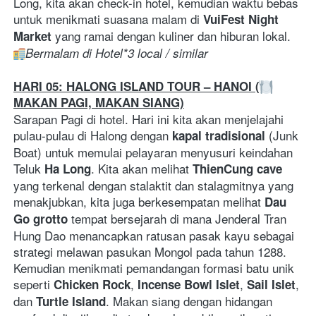
Long, kita akan check-in hotel, kemudian waktu bebas 
untuk menikmati suasana malam di 
VuiFest Night 
 yang ramai dengan kuliner dan hiburan lokal. 
Market
Bermalam di Hotel*3 local / similar
HARI 05: HALONG ISLAND TOUR – HANOI (
MAKAN PAGI, MAKAN SIANG)
Sarapan Pagi di hotel. Hari ini kita akan menjelajahi 
pulau-pulau di Halong dengan 
 (Junk 
kapal tradisional
Boat) untuk memulai pelayaran menyusuri keindahan 
Teluk 
. Kita akan melihat 
Ha Long
ThienCung cave
yang terkenal dengan stalaktit dan stalagmitnya yang 
menakjubkan, kita juga berkesempatan melihat 
Dau 
 tempat bersejarah di mana Jenderal Tran 
Go grotto
Hung Dao menancapkan ratusan pasak kayu sebagai 
strategi melawan pasukan Mongol pada tahun 1288. 
Kemudian menikmati pemandangan formasi batu unik 
seperti 
, 
, 
, 
Chicken Rock
Incense Bowl Islet
Sail Islet
dan 
. Makan siang dengan hidangan 
Turtle Island