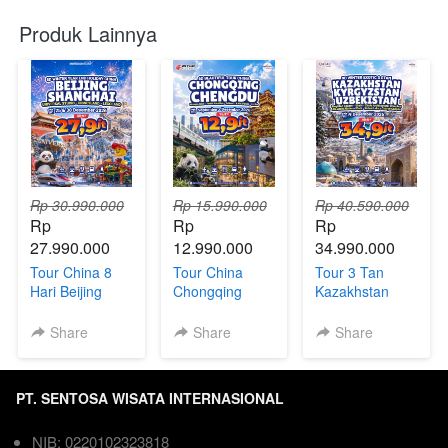
Produk Lainnya
Rp 30.990.000
Rp 15.990.000
Rp 40.590.000
Rp 
Rp 
Rp 
27.990.000
12.990.000
34.990.000
Tour China 8
Tour China
Tour 3 Tan
Hari Beijing
Chongqing
Kazakhstan
Shanghai +
Chengdu 6Hari
Uzbekistan
Universal
| Direct Flight
Kyrgyzstan 9
Share
Share
Share
Studios,
Hari
Disneyland &
Legoland
PT. SENTOSA WISATA INTERNASIONAL
NIB: 0220102323818  