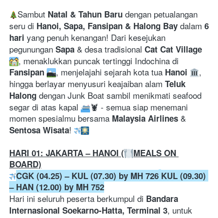
Sambut 
 dengan petualangan 
Natal & Tahun Baru
seru di 
 dalam 
Hanoi, Sapa, Fansipan & Halong Bay
6 
 yang penuh kenangan! Dari kesejukan 
hari
pegunungan 
 & desa tradisional 
Sapa
Cat Cat Village
, menaklukkan puncak tertinggi Indochina di 
, menjelajahi sejarah kota tua 
, 
Fansipan
Hanoi
hingga berlayar menyusuri keajaiban alam 
Teluk 
 dengan Junk Boat sambil menikmati seafood 
Halong
segar di atas kapal 
🦞 - semua siap menemani 
momen spesialmu bersama 
 & 
Malaysia Airlines
! 
Sentosa Wisata
HARI 01: JAKARTA – HANOI (
MEALS ON 
BOARD)
CGK (04.25) – KUL (07.30) by MH 726
KUL (09.30) 
– HAN (12.00) by MH 752
Hari ini seluruh peserta berkumpul di 
Bandara 
, untuk 
Internasional Soekarno-Hatta, Terminal 3