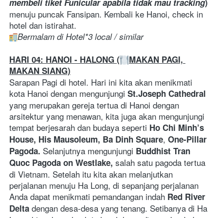
membeli tiket Funicular apabila tidak mau tracking
)
menuju puncak Fansipan. Kembali ke Hanoi, check in 
hotel dan istirahat.
Bermalam di Hotel*3 local / similar
HARI 04: HANOI - HALONG (
MAKAN PAGI, 
MAKAN SIANG)
Sarapan Pagi di hotel. Hari ini kita akan menikmati 
kota Hanoi dengan mengunjungi 
St.Joseph Cathedral
yang merupakan gereja tertua di Hanoi dengan 
arsitektur yang menawan, kita juga akan mengunjungi 
tempat berjesarah dan budaya seperti 
Ho Chi Minh’s 
, 
House, His Mausoleum, Ba Dinh Square
One-Pillar 
Selanjutnya mengunjungi 
Pagoda. 
Buddhist Tran 
salah satu pagoda tertua 
Quoc Pagoda on Westlake, 
di Vietnam. Setelah itu kita akan melanjutkan 
perjalanan menuju Ha Long, di sepanjang perjalanan 
Anda dapat menikmati pemandangan indah 
Red River 
 dengan desa-desa yang tenang. Setibanya di Ha 
Delta