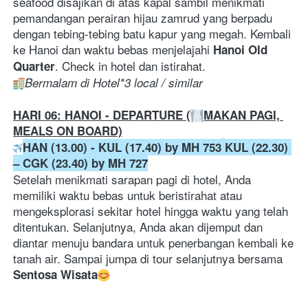
seafood disajikan di atas kapal sambil menikmati 
pemandangan perairan hijau zamrud yang berpadu 
dengan tebing-tebing batu kapur yang megah. Kembali 
ke Hanoi dan waktu bebas menjelajahi 
Hanoi Old 
. Check in hotel dan istirahat.
Quarter
Bermalam di Hotel*3 local / similar
HARI 06: HANOI - DEPARTURE (
MAKAN PAGI, 
MEALS ON BOARD)
HAN (13.00) - KUL (17.40) by MH 753
KUL (22.30) 
– CGK (23.40) by MH 727
Setelah menikmati sarapan pagi di hotel, Anda 
memiliki waktu bebas untuk beristirahat atau 
mengeksplorasi sekitar hotel hingga waktu yang telah 
ditentukan. Selanjutnya, Anda akan dijemput dan 
diantar menuju bandara untuk penerbangan kembali ke 
tanah air. Sampai jumpa di tour selanjutnya bersama 
Sentosa Wisata