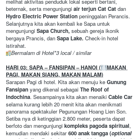
melihat aktivitas penduduk lokal seperti bertani, 
beternak, serta mengunjungi 
 dan 
air terjun Cat Cat
peninggalan Perancis. 
Hydro Electric Power Station 
Selanjutnya kita akan kembali ke Sapa untuk 
mengunjungi 
sebuah gereja ikonik 
Sapa Church, 
bergaya Prancis, dan 
Check-in hotel 
Sapa Lake. 
istirahat.
Bermalam di Hotel*3 local / similar
HARI 03: SAPA – FANSIPAN – HANOI (
MAKAN 
PAGI, MAKAN SIANG, MAKAN MALAM)
Sarapan Pagi di hotel. Kita akan menuju ke 
Gunung 
yang dikenal sebagai 
Fansipan 
The Roof of 
. Sesampainya kita akan menaiki 
Indochina
Cable Car
selama kurang lebih 20 menit kita akan menikmati 
panorama spektakuler Pegunungan Hoang Lien Son. 
Setiba nya di ketinggian 2.800 meter, peserta dapat 
berfoto dan mengunjungi 
, 
kompleks pagoda spiritual
kemudian mendaki sekitar 
600 anak tangga (
optional 