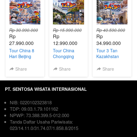
Rp 30.990.000
Rp 15.990.000
Rp 40.590.000
Rp 
Rp 
Rp 
27.990.000
12.990.000
34.990.000
Tour China 8
Tour China
Tour 3 Tan
Hari Beijing
Chongqing
Kazakhstan
Shanghai +
Chengdu 6Hari
Uzbekistan
Universal
| Direct Flight
Kyrgyzstan 9
Share
Share
Share
Studios,
Hari
Disneyland &
Legoland
PT. SENTOSA WISATA INTERNASIONAL
NIB: 0220102323818  
TDP: 09.03.1.79.101162  
NPWP: 73.388.399.5-012.000
Tanda Daftar Usaha Pariwisata: 
023/14.11.0/31.74.07/1.858.8/2015
