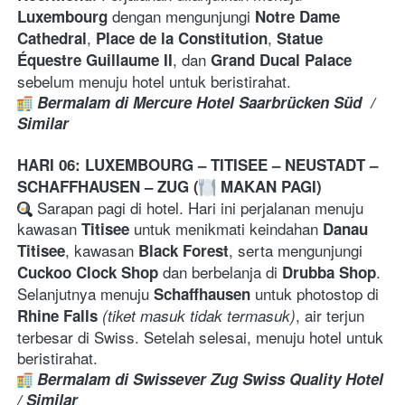
 dengan mengunjungi 
Luxembourg
Notre Dame 
, 
, 
Cathedral
Place de la Constitution
Statue 
, dan 
Équestre Guillaume II
Grand Ducal Palace
sebelum menuju hotel untuk beristirahat.
Bermalam di Mercure Hotel Saarbrücken Süd  / 
Similar
HARI 06: LUXEMBOURG – TITISEE – NEUSTADT – 
SCHAFFHAUSEN – ZUG (
 MAKAN PAGI)
 Sarapan pagi di hotel. Hari ini perjalanan menuju 
kawasan 
 untuk menikmati keindahan 
Titisee
Danau 
, kawasan 
, serta mengunjungi 
Titisee
Black Forest
 dan berbelanja di 
. 
Cuckoo Clock Shop
Drubba Shop
Selanjutnya menuju 
 untuk photostop di 
Schaffhausen
, air terjun 
Rhine Falls
(tiket masuk tidak termasuk)
terbesar di Swiss. Setelah selesai, menuju hotel untuk 
beristirahat.
Bermalam di Swissever Zug Swiss Quality Hotel 
/ Similar