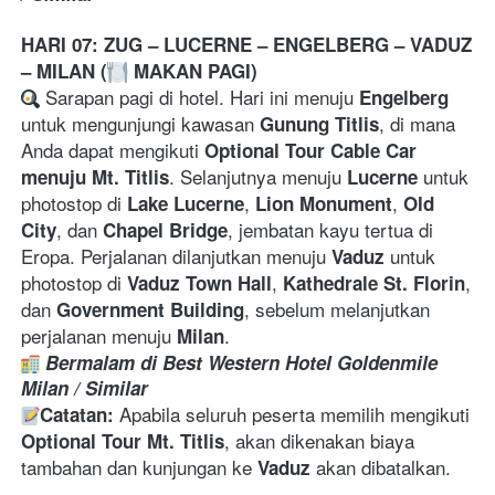
HARI 07: ZUG – LUCERNE – ENGELBERG – VADUZ 
– MILAN (
 MAKAN PAGI)
 Sarapan pagi di hotel. Hari ini menuju 
Engelberg
untuk mengunjungi kawasan 
, di mana 
Gunung Titlis
Anda dapat mengikuti 
Optional Tour Cable Car 
. Selanjutnya menuju 
 untuk 
menuju Mt. Titlis
Lucerne
photostop di 
, 
, 
Lake Lucerne
Lion Monument
Old 
, dan 
, jembatan kayu tertua di 
City
Chapel Bridge
Eropa. Perjalanan dilanjutkan menuju 
 untuk 
Vaduz
photostop di 
, 
, 
Vaduz Town Hall
Kathedrale St. Florin
dan 
, sebelum melanjutkan 
Government Building
perjalanan menuju 
.
Milan
Bermalam di Best Western Hotel Goldenmile 
Milan / Similar
 Apabila seluruh peserta memilih mengikuti 
Catatan:
, akan dikenakan biaya 
Optional Tour Mt. Titlis
tambahan dan kunjungan ke 
 akan dibatalkan.
Vaduz