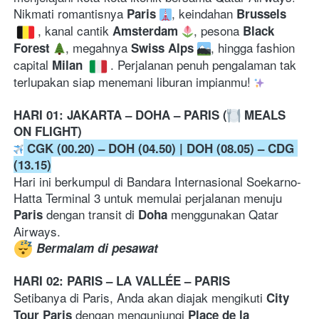
Nikmati romantisnya 
, keindahan 
Paris
Brussels
, kanal cantik 
, pesona 
Amsterdam
Black 
, megahnya 
, hingga fashion 
Forest
Swiss Alps
capital 
. Perjalanan penuh pengalaman tak 
Milan
terlupakan siap menemani liburan impianmu! 
HARI 01: JAKARTA – DOHA – PARIS (
 MEALS 
ON FLIGHT)
CGK (00.20) – DOH (04.50) | DOH (08.05) – CDG 
(13.15)
Hari ini berkumpul di Bandara Internasional Soekarno-
Hatta Terminal 3 untuk memulai perjalanan menuju 
 dengan transit di 
 menggunakan Qatar 
Paris
Doha
Airways.
Bermalam di pesawat
HARI 02: PARIS – LA VALLÉE – PARIS
Setibanya di Paris, Anda akan diajak mengikuti 
City 
 dengan mengunjungi 
Tour Paris
Place de la 