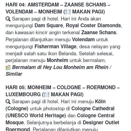
HARI 04: AMSTERDAM – ZAANSE SCHANS – 
VOLENDAM – MONHEIM (
 MAKAN PAGI)
 Sarapan pagi di hotel. Hari ini Anda akan 
mengunjungi 
, 
, 
Dam Square
Royal Coster Diamonds
dan kawasan kincir angin terkenal 
. 
Zaanse Schans
Perjalanan dilanjutkan menuju 
 untuk 
Volendam
mengunjungi 
, desa nelayan yang 
Fisherman Village
menjadi salah satu ikon Belanda. Setelah selesai, 
perjalanan menuju 
 untuk bermalam.
Monheim
Bermalam di Hey Lou Monheim am Rhein / 
Similar
HARI 05: MONHEIM – COLOGNE – ROERMOND – 
LUXEMBOURG (
 MAKAN PAGI)
 Sarapan pagi di hotel. Hari ini menuju 
Köln 
 untuk photostop di 
(Cologne)
Cologne Cathedral 
 dan 
(UNESCO World Heritage)
Cologne Central 
. Selanjutnya berbelanja di 
Mosque
Designer Outlet 
. Perjalanan dilanjutkan menuju 
Roermond