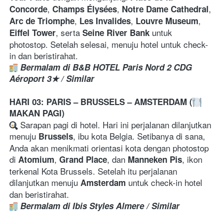
, 
, 
, 
Concorde
Champs Élysées
Notre Dame Cathedral
, 
, 
, 
Arc de Triomphe
Les Invalides
Louvre Museum
, serta 
 untuk 
Eiffel Tower
Seine River Bank
photostop. Setelah selesai, menuju hotel untuk check-
in dan beristirahat.
Bermalam di B&B HOTEL Paris Nord 2 CDG 
Aéroport 3★ / Similar
HARI 03: PARIS – BRUSSELS – AMSTERDAM (
MAKAN PAGI)
 Sarapan pagi di hotel. Hari ini perjalanan dilanjutkan 
menuju 
, ibu kota Belgia. Setibanya di sana, 
Brussels
Anda akan menikmati orientasi kota dengan photostop 
di 
, 
, dan 
, ikon 
Atomium
Grand Place
Manneken Pis
terkenal Kota Brussels. Setelah itu perjalanan 
dilanjutkan menuju 
 untuk check-in hotel 
Amsterdam
dan beristirahat.
Bermalam di Ibis Styles Almere / Similar