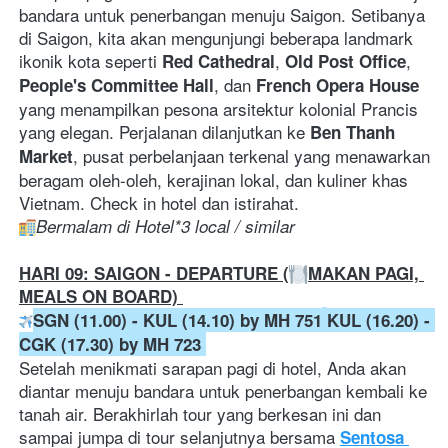
bandara untuk penerbangan menuju Saigon. Setibanya 
di Saigon, kita akan mengunjungi beberapa landmark 
ikonik kota seperti 
, 
, 
Red Cathedral
Old Post Office
, dan 
People's Committee Hall
French Opera House
yang menampilkan pesona arsitektur kolonial Prancis 
yang elegan. Perjalanan dilanjutkan ke 
Ben Thanh 
, pusat perbelanjaan terkenal yang menawarkan 
Market
beragam oleh-oleh, kerajinan lokal, dan kuliner khas 
Vietnam. Check in hotel dan istirahat. 
Bermalam di Hotel*3 local / similar
HARI 09: SAIGON - DEPARTURE (
MAKAN PAGI, 
MEALS ON BOARD) 
SGN (11.00) - KUL (14.10) by MH 751
KUL (16.20) - 
CGK (17.30) by MH 723
Setelah menikmati sarapan pagi di hotel, Anda akan 
diantar menuju bandara untuk penerbangan kembali ke 
tanah air. Berakhirlah tour yang berkesan ini dan 
sampai jumpa di tour selanjutnya bersama
Sentosa 