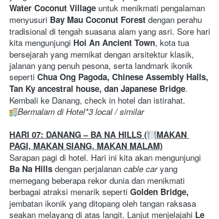
 untuk menikmati pengalaman 
Water Coconut Village
menyusuri 
 dengan perahu 
Bay Mau Coconut Forest
tradisional di tengah suasana alam yang asri. Sore hari 
kita mengunjungi 
, kota tua 
Hoi An Ancient Town
bersejarah yang memikat dengan arsitektur klasik, 
jalanan yang penuh pesona, serta landmark ikonik 
seperti 
Chua Ong Pagoda, Chinese Assembly Halls, 
. 
Tan Ky ancestral house, dan Japanese Bridge
Kembali ke Danang, check in hotel dan istirahat. 
Bermalam di Hotel*3 local / similar
HARI 07: DANANG – BA NA HILLS (
MAKAN 
PAGI, MAKAN SIANG, MAKAN MALAM)
Sarapan pagi di hotel. Hari ini kita akan mengunjungi 
 dengan perjalanan 
 yang 
Ba Na Hills
cable car
memegang beberapa rekor dunia dan menikmati 
berbagai atraksi menarik seperti 
Golden Bridge, 
jembatan ikonik yang ditopang oleh tangan raksasa 
seakan melayang di atas langit. Lanjut menjelajahi 
Le 