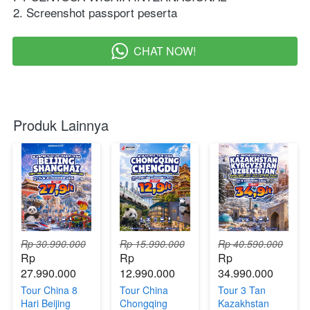
2. Screenshot passport peserta  
CHAT NOW!
`
Produk Lainnya
Rp 30.990.000
Rp 15.990.000
Rp 40.590.000
Rp 
Rp 
Rp 
27.990.000
12.990.000
34.990.000
Tour China 8
Tour China
Tour 3 Tan
Hari Beijing
Chongqing
Kazakhstan