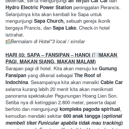
beternak, serta mengunjungi 
 dan 
air terjun Cat Cat
peninggalan Perancis. 
Hydro Electric Power Station 
Selanjutnya kita akan kembali ke Sapa untuk 
mengunjungi 
sebuah gereja ikonik 
Sapa Church, 
bergaya Prancis, dan 
Check-in hotel 
Sapa Lake. 
istirahat. 
Bermalam di Hotel*3 local / similar
HARI 03: SAPA – FANSIPAN – HANOI (
MAKAN 
PAGI, MAKAN SIANG, MAKAN MALAM)
Sarapan pagi di hotel. Kita akan menuju ke 
Gunung 
yang dikenal sebagai 
Fansipan 
The Roof of 
. Sesampainya kita akan menaiki 
Indochina
Cable Car
selama kurang lebih 20 menit kita akan menikmati 
panorama spektakuler Pegunungan Hoang Lien Son. 
Setiba nya di ketinggian 2.800 meter, peserta dapat 
berfoto dan mengunjungi 
, 
kompleks pagoda spiritual
kemudian mendaki sekitar 
600 anak tangga (
optional 
membeli tiket Funicular apabila tidak mau tracking
)