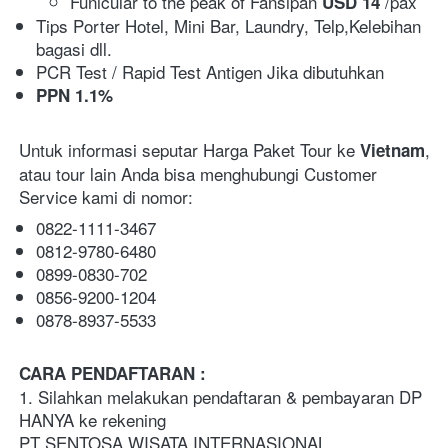
Funicular to the peak of Fansipan 
 /pax  
USD 14
Tips Porter Hotel, Mini Bar, Laundry, Telp,Kelebihan 
bagasi dll.
PCR Test / Rapid Test Antigen Jika dibutuhkan
PPN 1.1%
Untuk informasi seputar Harga Paket Tour ke 
, 
Vietnam
atau tour lain Anda bisa menghubungi Customer 
Service kami di nomor:
0822-1111-3467
0812-9780-6480
0899-0830-702
0856-9200-1204
0878-8937-5533
CARA PENDAFTARAN :   
1. Silahkan melakukan pendaftaran & pembayaran DP 
HANYA ke rekening 
PT SENTOSA WISATA INTERNASIONAL