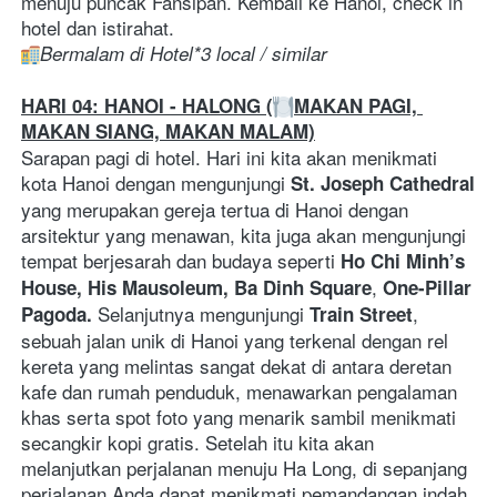
menuju puncak Fansipan. Kembali ke Hanoi, check in 
hotel dan istirahat. 
Bermalam di Hotel*3 local / similar
HARI 04: HANOI - HALONG (
MAKAN PAGI, 
MAKAN SIANG, MAKAN MALAM)
Sarapan pagi di hotel. Hari ini kita akan menikmati 
kota Hanoi dengan mengunjungi 
St. Joseph Cathedral
yang merupakan gereja tertua di Hanoi dengan 
arsitektur yang menawan, kita juga akan mengunjungi 
tempat berjesarah dan budaya seperti 
Ho Chi Minh’s 
, 
House, His Mausoleum, Ba Dinh Square
One-Pillar 
Selanjutnya mengunjungi 
, 
Pagoda. 
Train Street
sebuah jalan unik di Hanoi yang terkenal dengan rel 
kereta yang melintas sangat dekat di antara deretan 
kafe dan rumah penduduk, menawarkan pengalaman 
khas serta spot foto yang menarik sambil menikmati 
secangkir kopi gratis. Setelah itu kita akan 
melanjutkan perjalanan menuju Ha Long, di sepanjang 
perjalanan Anda dapat menikmati pemandangan indah 