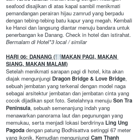
seafood disajikan di atas kapal sambil menikmati 
pemandangan perairan hijau zamrud yang berpadu 
dengan tebing-tebing batu kapur yang megah. Kembali 
ke Hanoi dan langsung diantar menuju bandara untuk 
penerbangan ke Danang. Check in hotel dan istirahat. 
Bermalam di Hotel*3 local / similar
HARI 06: DANANG (
MAKAN PAGI, MAKAN 
SIANG, MAKAN MALAM)
Setelah menikmati sarapan pagi di hotel, kita akan 
diajak mengunjungi 
, 
Dragon Bridge & Love Bridge
sebuah jembatan yang terkenal dengan model naga 
sebagai arsitektur jembatan dan jembatan cinta yang 
cocok dijadikan spot foto. Setelahnya menuju 
Son Tra 
, sebuah semenanjung indah yang 
Peninsula
menawarkan panorama laut dan pegunungan yang 
memukau, serta menjadi lokasi berdirinya 
Ling Ung 
 dengan patung Bodhisattva setinggi 67 meter 
Pagoda
yang ikonik. Kemudian mengunjungi 
Cam Thanh 