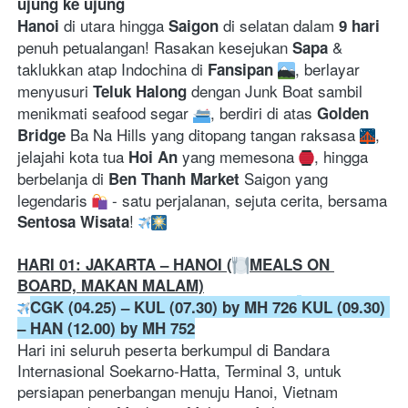
ujung ke ujung
 di utara hingga 
 di selatan dalam 
Hanoi
Saigon
9 hari
penuh petualangan! Rasakan kesejukan 
 & 
Sapa
taklukkan atap Indochina di 
, berlayar 
Fansipan
menyusuri 
 dengan Junk Boat sambil 
Teluk Halong
menikmati seafood segar 
, berdiri di atas 
Golden 
 Ba Na Hills yang ditopang tangan raksasa 
, 
Bridge
jelajahi kota tua 
 yang memesona 
, hingga 
Hoi An
berbelanja di 
 Saigon yang 
Ben Thanh Market
legendaris 
 - satu perjalanan, sejuta cerita, bersama 
! 
Sentosa Wisata
HARI 01: JAKARTA – HANOI (
MEALS ON 
BOARD, MAKAN MALAM)
CGK (04.25) – KUL (07.30) by MH 726
KUL (09.30) 
– HAN (12.00) by MH 752
Hari ini seluruh peserta berkumpul di Bandara 
Internasional Soekarno-Hatta, Terminal 3, untuk 
persiapan penerbangan menuju Hanoi, Vietnam 