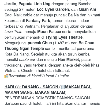
, 
 dengan patung Buddha 
Jardin
Pagoda Linh Ung
setinggi 27 meter, 
, dan 
Loc Uyen Garden
Quan Am 
. Naik cable car menuju puncak Ba Na dan nikmati 
Cac
keseruan di 
, taman hiburan indoor 
Fantasy Park
terbesar di Vietnam. Perjalanan dilanjutkan dengan 
 menuju 
 serta menyaksikan 
Lava Train
Moon Palace
pertunjukan menarik di 
. 
Flying Eyes Theatre
Mengunjungi 
 (1.487 m) dan 
puncak Chua
Ba Chua 
 sambil menikmati panorama 
Thuong Ngan Temple
Kota Da Nang. Setelah itu kita akan turun kembali 
menaiki 
 dan menuju 
pasar 
cable car
Han Market, 
tradisional yang terkenal dengan aneka oleh-oleh khas 
Vietnam. Check-in hotel dan istirahat. 
Bermalam di Hotel*3 local / similar
HARI 08: DANANG - SAIGON (
MAKAN PAGI, 
MAKAN SIANG, MAKAN MALAM)
PENERBANGAN DOMESTIK DANANG-SAIGON 
Sarapan pagi di hotel. Hari ini kita akan diantar menuju 