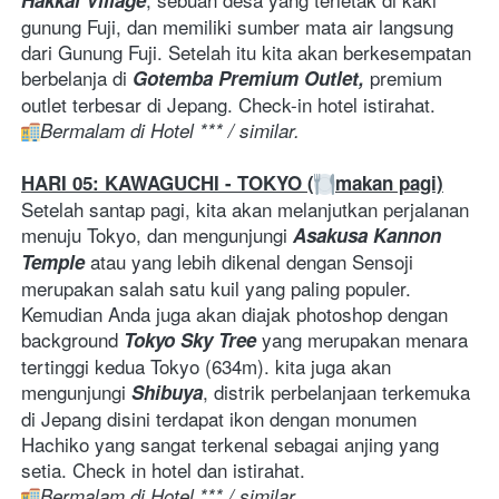
Hakkai Village
gunung Fuji, dan memiliki sumber mata air langsung 
dari Gunung Fuji. Setelah itu kita akan berkesempatan 
berbelanja di 
premium 
Gotemba Premium Outlet, 
outlet terbesar di Jepang. Check-in hotel istirahat. 
Bermalam di Hotel *** / similar.
HARI 05: KAWAGUCHI - TOKYO (
makan pagi)
Setelah santap pagi, kita akan melanjutkan perjalanan 
menuju Tokyo, dan mengunjungi 
Asakusa Kannon 
 atau yang lebih dikenal dengan Sensoji 
Temple
merupakan salah satu kuil yang paling populer. 
Kemudian Anda juga akan diajak photoshop dengan 
background 
 yang merupakan menara 
Tokyo Sky Tree
tertinggi kedua Tokyo (634m). kita juga akan 
mengunjungi 
, distrik perbelanjaan terkemuka 
Shibuya
di Jepang disini terdapat ikon dengan monumen 
Hachiko yang sangat terkenal sebagai anjing yang 
setia. Check in hotel dan istirahat.
Bermalam di Hotel *** / similar. 