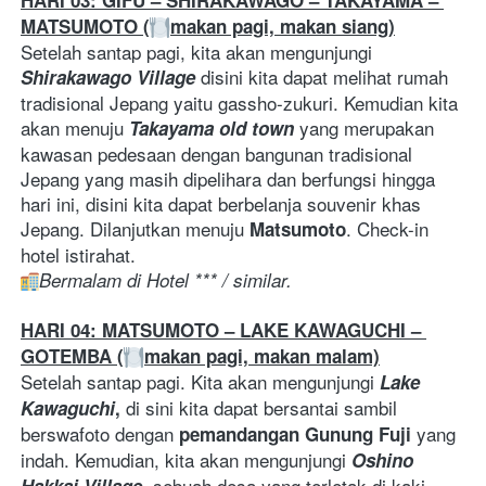
HARI 03: GIFU – SHIRAKAWAGO – TAKAYAMA – 
MATSUMOTO (
makan pagi, makan siang)
Setelah santap pagi, kita akan mengunjungi 
 disini kita dapat melihat rumah 
Shirakawago Village
tradisional Jepang yaitu gassho-zukuri. Kemudian kita 
akan menuju 
 yang merupakan 
Takayama old town
kawasan pedesaan dengan bangunan tradisional 
Jepang yang masih dipelihara dan berfungsi hingga 
hari ini, disini kita dapat berbelanja souvenir khas 
Jepang. Dilanjutkan menuju 
. Check-in 
Matsumoto
hotel istirahat.
Bermalam di Hotel *** / similar. 
HARI 04: MATSUMOTO – LAKE KAWAGUCHI – 
GOTEMBA (
makan pagi, makan malam)
Setelah santap pagi. Kita akan mengunjungi 
Lake 
di sini kita dapat bersantai sambil 
Kawaguchi
, 
berswafoto dengan 
 yang 
pemandangan Gunung Fuji
indah. Kemudian, kita akan mengunjungi 
Oshino 
, sebuah desa yang terletak di kaki 