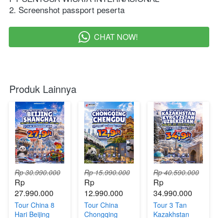
2. Screenshot passport peserta  
CHAT NOW!
`
Produk Lainnya
Rp 30.990.000
Rp 15.990.000
Rp 40.590.000
Rp 
Rp 
Rp 
27.990.000
12.990.000
34.990.000
Tour China 8
Tour China
Tour 3 Tan
Hari Beijing
Chongqing
Kazakhstan