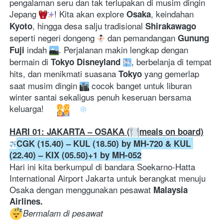
pengalaman seru dan tak terlupakan di musim dingin 
Jepang 
! Kita akan explore 
, keindahan 
Osaka
, hingga desa salju tradisional 
Kyoto
Shirakawago 
seperti negeri dongeng 
 dan pemandangan 
Gunung 
 indah 
. Perjalanan makin lengkap dengan 
Fuji
bermain di 
, berbelanja di tempat 
Tokyo Disneyland
hits, dan menikmati suasana 
 yang gemerlap 
Tokyo
saat musim dingin 
 cocok banget untuk liburan 
winter santai sekaligus penuh keseruan bersama 
keluarga! 
HARI 01: JAKARTA – OSAKA (
meals on board)
CGK (15.40) – KUL (18.50) by MH-720
& KUL 
(22.40) – KIX (05.50)+1 by MH-052
Hari ini kita berkumpul di bandara Soekarno-Hatta 
International Airport Jakarta untuk berangkat menuju 
Osaka dengan menggunakan pesawat 
Malaysia 
Airlines.
Bermalam di pesawat