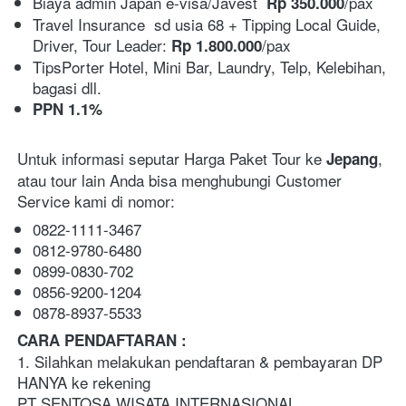
Biaya admin Japan e-visa/Javest 
/pax
Rp 350.000
Travel Insurance  sd usia 68 + Tipping Local Guide, 
Driver, Tour Leader: 
/pax
Rp 1.800.000
TipsPorter Hotel, Mini Bar, Laundry, Telp, Kelebihan, 
bagasi dll.
PPN 1.1%
Untuk informasi seputar Harga Paket Tour ke 
, 
Jepang
atau tour lain Anda bisa menghubungi Customer 
Service kami di nomor:
0822-1111-3467
0812-9780-6480
0899-0830-702
0856-9200-1204
0878-8937-5533 
CARA PENDAFTARAN :   
1. Silahkan melakukan pendaftaran & pembayaran DP 
HANYA ke rekening 
PT SENTOSA WISATA INTERNASIONAL