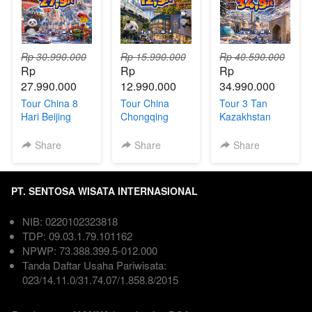
Rp 30.990.000
Rp 15.990.000
Rp 40.590.000
Rp 
Rp 
Rp 
27.990.000
12.990.000
34.990.000
Tour China 8
Tour China
Tour 3 Tan
Hari Beijing
Chongqing
Kazakhstan
Shanghai +
Chengdu 6Hari
Uzbekistan
Universal
| Direct Flight
Kyrgyzstan 9
Share
Share
Share
Studios,
Hari
Disneyland &
Legoland
PT. SENTOSA WISATA INTERNASIONAL
NIB: 0220102323818  
TDP: 09.03.1.79.101162  
NPWP: 73.388.399.5-012.000
Tanda Daftar Usaha Pariwisata: 
023/14.11.0/31.74.07/1.858.8/2015
