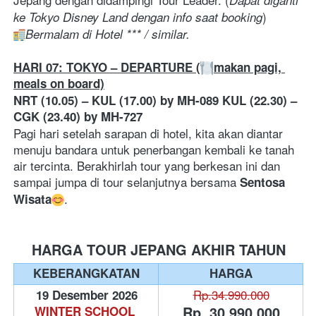
Dapat diganti 
) 
ke Tokyo Disney Land dengan info saat booking
Bermalam di Hotel *** / similar. 
HARI 07: TOKYO – DEPARTURE (
makan pagi, 
meals on board)
NRT (10.05) – KUL (17.00) by MH-089
KUL (22.30) – 
CGK (23.40) by MH-727
Pagi hari setelah sarapan di hotel, kita akan diantar 
menuju bandara untuk penerbangan kembali ke tanah 
air tercinta. Berakhirlah tour yang berkesan ini dan 
sampai jumpa di tour selanjutnya bersama 
Sentosa 
.  
Wisata
HARGA TOUR JEPANG AKHIR TAHUN
KEBERANGKATAN
HARGA
Rp.34.990.000
19 Desember 2026
Rp. 30.990.000
WINTER SCHOOL 