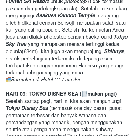
 untuk 
 (tidak termasuk 
Fujiten Ski Resort
photostop
pakaian dan perlekngkapan ski). Setelah itu kita akan 
mengunjungi 
 atau yang 
Asakusa Kannon Temple
dilebih dikenal dengan Sensoji merupakan salah satu 
kuil yang paling populer. Setelah itu, kemudian Anda 
juga akan diajak photostop dengan background 
Tokyo 
 yang merupakan menara tertinggi kedua 
Sky Tree
didunia(634m). kita juga akan mengunjungi 
, 
Shibuya
distrik perbelanjaan terkemuka di Jepang disini 
terdapat ikon dengan monumen Hachiko yang sangat 
terkenal sebagai anjing yang setia.  
Bermalam di Hotel *** / similar. 
HARI 06: TOKYO DISNEY SEA (
makan pagi)
Setelah santap pagi, hari ini kita akan mengunjungi 
 (termasuk one day pass), pusat 
Tokyo Disney Sea
permainan terbesar dan banyak wahana dan 
pemandangan yang menarik, dengan menggunakan 
shuttle atau pengalaman menggunakan subway 
Jepang dengan didampingi Tour Leader. (