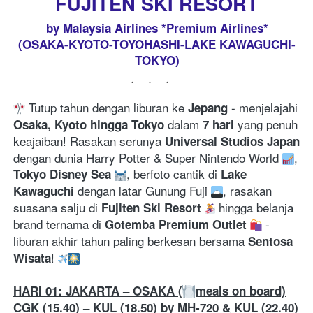
FUJITEN SKI RESORT
by Malaysia Airlines *Premium Airlines*
(OSAKA-KYOTO-TOYOHASHI-LAKE KAWAGUCHI-
TOKYO)
...
 Tutup tahun dengan liburan ke 
 - menjelajahi 
Jepang
 dalam 
 yang penuh 
Osaka, Kyoto hingga Tokyo
7 hari
keajaiban! Rasakan serunya 
Universal Studios Japan
dengan dunia Harry Potter & Super Nintendo World 
, 
, berfoto cantik di 
Tokyo Disney Sea
Lake 
 dengan latar Gunung Fuji 
, rasakan 
Kawaguchi
suasana salju di 
 hingga belanja 
Fujiten Ski Resort
brand ternama di 
 - 
Gotemba Premium Outlet
liburan akhir tahun paling berkesan bersama 
Sentosa 
! 
Wisata
HARI 01: JAKARTA – OSAKA (
meals on board)
CGK (15.40) – KUL (18.50) by MH-720
& KUL (22.40) 