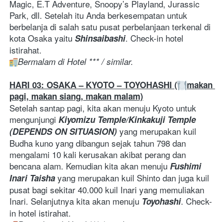
Magic, E.T Adventure, Snoopy’s Playland, Jurassic 
Park, dll. Setelah itu Anda berkesempatan untuk 
berbelanja di salah satu pusat perbelanjaan terkenal di 
kota Osaka yaitu 
. Check-in hotel 
Shinsaibashi
istirahat. 
Bermalam di Hotel *** / similar. 
HARI 03: OSAKA – KYOTO – TOYOHASHI (
makan 
pagi, makan siang, makan malam)
Setelah santap pagi, kita akan menuju Kyoto untuk 
mengunjungi 
Kiyomizu Temple/Kinkakuji Temple 
 yang merupakan kuil 
(DEPENDS ON SITUASION)
Budha kuno yang dibangun sejak tahun 798 dan 
mengalami 10 kali kerusakan akibat perang dan 
bencana alam. Kemudian kita akan menuju 
Fushimi 
 yang merupakan kuil Shinto dan juga kuil 
Inari Taisha
pusat bagi sekitar 40.000 kuil Inari yang memuliakan 
Inari. Selanjutnya kita akan menuju 
. Check-
Toyohashi
in hotel istirahat. 