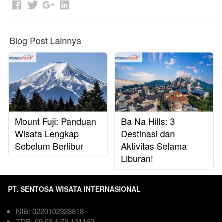
Blog Post Lainnya
Mount Fuji: Panduan
Ba Na Hills: 3
Wisata Lengkap
Destinasi dan
Sebelum Berlibur
Aktivitas Selama
Liburan!
PT. SENTOSA WISATA INTERNASIONAL
NIB: 0220102323818  
TDP: 09.03.1.79.101162  