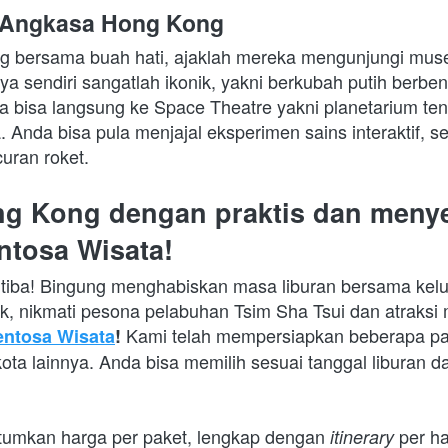
 Angkasa Hong Kong
g bersama buah hati, ajaklah mereka mengunjungi muse
ya sendiri sangatlah ikonik, yakni berkubah putih berben
 bisa langsung ke Space Theatre yakni planetarium tent
. Anda bisa pula menjajal eksperimen sains interaktif, sep
curan roket.
ng Kong dengan praktis dan meny
ntosa Wisata!
 tiba! Bingung menghabiskan masa liburan bersama keluar
uk, nikmati pesona pelabuhan Tsim Sha Tsui
dan atraksi 
 Kami telah mempersiapkan beberapa pak
entosa Wisata
!
ta lainnya. Anda bisa memilih sesuai tanggal liburan da
umkan harga per paket, lengkap dengan 
 per ha
itinerary