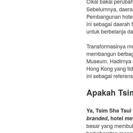
Cikal bakal peruba
Sebelumnya, daerah
Pembangunan hotel
ini sebagai daerah 
untuk berbelanja d
Transformasinya men
membangun berbaga
Museum. Hadirnya de
Hong Kong yang tida
ini sebagai referens
Apakah Tsi
branded
, hotel m
besar yang membuka