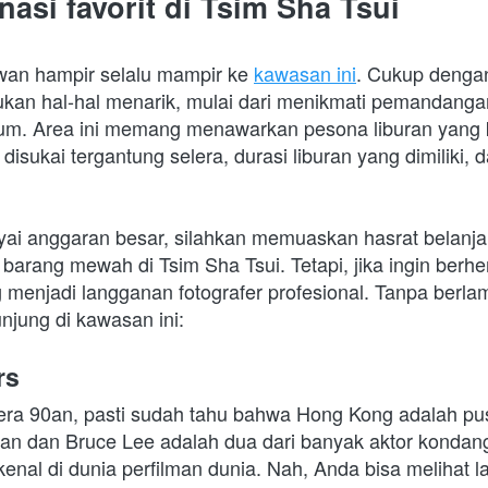
nasi favorit di Tsim Sha Tsui
wan hampir selalu mampir ke 
kawasan ini
. Cukup dengan 
kan hal-hal menarik, mulai dari menikmati pemandanga
m. Area ini memang menawarkan pesona liburan yang k
isukai tergantung selera, durasi liburan yang dimiliki, d
i anggaran besar, silahkan memuaskan hasrat belanja d
 barang mewah di Tsim Sha Tsui. Tetapi, jika ingin berhema
 menjadi langganan fotografer profesional. Tanpa berlama
njung di kawasan ini:
rs
 era 90an, pasti sudah tahu bahwa Hong Kong adalah pus
han dan Bruce Lee adalah dua dari banyak aktor kondang
enal di dunia perfilman dunia. Nah, Anda bisa melihat 