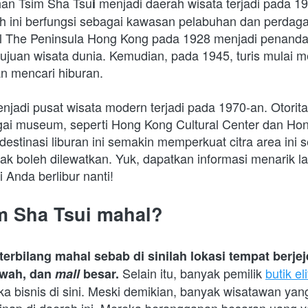
han Tsim Sha Tsu
 menjadi daerah wisata terjadi pada 19
i
 ini berfungsi sebagai kawasan pelabuhan dan perdaga
 The Peninsula Hong Kong pada 1928 menjadi penanda 
tujuan wisata dunia. Kemudian, pada 1945, turis mulai m
an mencari hiburan.
jadi pusat wisata modern terjadi pada 1970-an. Otorita
i museum, seperti Hong Kong Cultural Center dan Hon
stinasi liburan ini semakin memperkuat citra area ini s
k boleh dilewatkan. Yuk, dapatkan informasi menarik la
i Anda berlibur nanti!
m Sha Tsui mahal?
Selain itu, banyak pemilik 
butik eli
ewah, dan 
mall 
besar. 
 bisnis di sini. Meski demikian, banyak wisatawan yang 