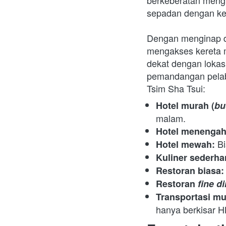
berkeberatan mengi
sepadan dengan kem
Dengan menginap di 
mengakses kereta m
dekat dengan lokas
pemandangan pelabu
Tsim Sha Tsui:
Hotel murah (
bu
malam.
Hotel menengah
B
Hotel mewah: 
Kuliner sederhan
Restoran biasa:
Restoran 
fine d
Transportasi mu
hanya berkisar HK