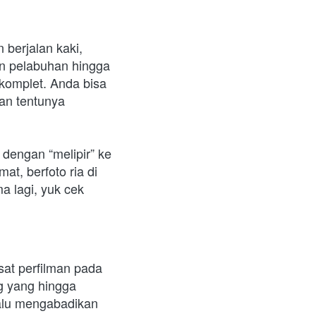
berjalan kaki, 
n pelabuhan hingga 
omplet. Anda bisa 
an tentunya 
engan “melipir” ke 
t, berfoto ria di 
 lagi, yuk cek 
at perfilman pada 
 yang hingga 
lalu mengabadikan 