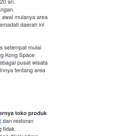
20 an. 
ngan. 
awal mulanya area 
emadati daerah ini 
s setempat mulai 
g Kong Space 
ebagai pusat wisata 
innya tentang area 
Ya, Tsim Sha Tsui terbilang mahal sebab di sinilah lokasi tempat berjejernya toko produk 
t
 dan restoran 
tidak 