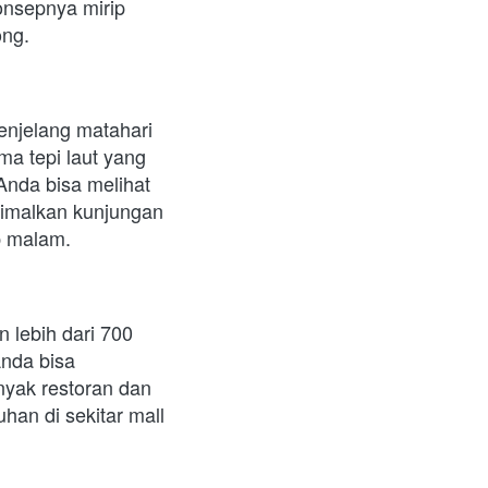
onsepnya mirip 
ong.
enjelang matahari 
a tepi laut yang 
 Anda bisa melihat 
imalkan kunjungan 
p malam.
lebih dari 700 
nda bisa 
nyak restoran dan 
an di sekitar mall 