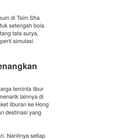
um di Tsim Sha 
tuk setengah bola. 
ang tata surya, 
erti simulasi 
enangkan 
ga tercinta libur 
menarik lainnya di 
et liburan ke Hong 
n destinasi yang 
ri. Nantinya setiap 