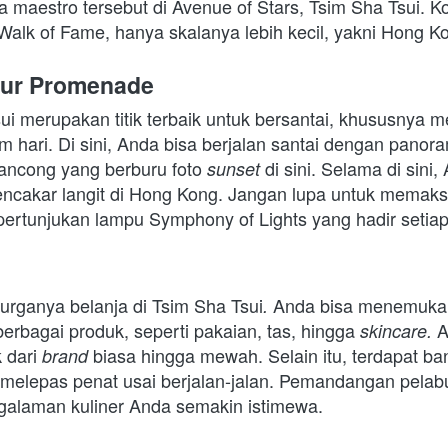
ua maestro tersebut di Avenue of Stars, Tsim Sha Tsui. K
alk of Fame, hanya skalanya lebih kecil, yakni Hong K
our Promenade
ui
merupakan titik terbaik untuk bersantai, khususnya m
hari. Di sini, Anda bisa berjalan santai dengan panoram
ancong yang berburu foto 
di sini. Selama di sini,
sunset 
ncakar langit di Hong Kong. Jangan lupa untuk memaks
ertunjukan lampu Symphony of Lights yang hadir setia
 surganya belanja di Tsim Sha Tsui
Anda bisa menemukan 
. 
erbagai produk, seperti pakaian, tas, hingga 
A
skincare. 
dari 
biasa hingga mewah. Selain itu, terdapat ba
brand 
melepas penat usai berjalan-jalan. Pemandangan pelabuh
alaman kuliner Anda semakin istimewa.