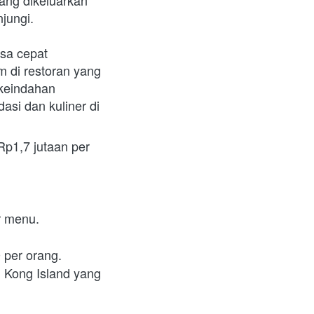
ng dikeluarkan 
jungi.
sa cepat 
di restoran yang 
keindahan 
i dan kuliner di 
p1,7 jutaan per 
r menu.
 per orang.
g Kong Island yang 