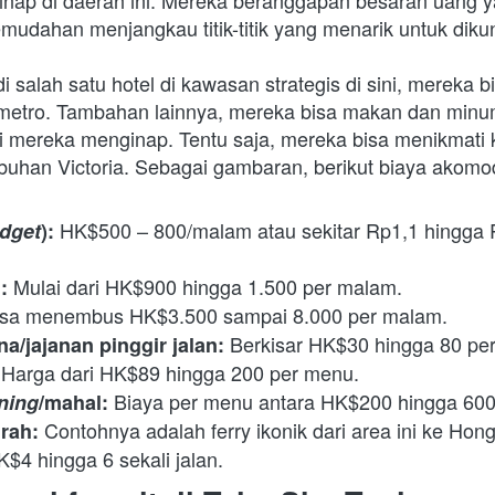
nap di daerah ini. Mereka beranggapan besaran uang ya
udahan menjangkau titik-titik yang menarik untuk dikun
salah satu hotel di kawasan strategis di sini, mereka bi
etro. Tambahan lainnya, mereka bisa makan dan minum 
i mereka menginap. Tentu saja, mereka bisa menikmati 
han Victoria. Sebagai gambaran, berikut biaya akomodas
HK$500 – 800/malam atau sekitar Rp1,1 hingga R
dget
): 
 Mulai dari HK$900 hingga 1.500 per malam.
:
isa menembus HK$3.500 sampai 8.000 per malam.
Berkisar HK$30 hingga 80 pe
a/jajanan pinggir jalan: 
 Harga dari HK$89 hingga 200 per menu.
Biaya per menu antara HK$200 hingga 600
ining
/mahal: 
 Contohnya adalah ferry ikonik dari area ini ke Hon
rah:
$4 hingga 6 sekali jalan.