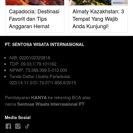
Capadocia: Destinasi
Almaty Kazakhstan: 3
Favorit dan Tips
Tempat Yang Wajib
Anggaran Hemat
Anda Kunjungi!
PT. SENTOSA WISATA INTERNASIONAL
NIB: 0220102323818  
TDP: 09.03.1.79.101162  
NPWP: 73.388.399.5-012.000
Tanda Daftar Usaha Pariwisata: 
023/14.11.0/31.74.07/1.858.8/2015

Pembayaran 
HANYA
 ke rekening BCA atas 
nama
 Sentosa Wisata Internasional PT
Media Sosial