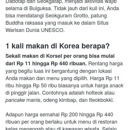
Dabotap dan Seokgatap, menjadi aktivitas wajib 
selama di Bulguksa. Tidak jauh dari kuil ini, Anda 
bisa mendatangi Seokguram Grotto, patung 
Buddha raksasa yang masuk ke dalam Situs 
Warisan Dunia UNESCO.
1 kali makan di Korea berapa?
Sekali makan di Korsel per orang bisa mulai 
Rentang harga 
dari Rp 11 hingga Rp 440 ribuan. 
yang begitu luas ini bergantung dengan lokasi 
Anda makan dan menu yang dipilih. Harga Rp 11 
ribu hingga Rp 50 ribu biasanya untuk harga 
snack 
di pinggir jalan. Contohnya adalah hotteok atau 
manis, odeng kimbap, dan tteokbokki.
pancake 
Adapun harga semahal Rp 200 hingga Rp 440 
ribuan per orang berlaku untuk menu di restoran 
kelas menengah atau di kawasan wisata. Selain 