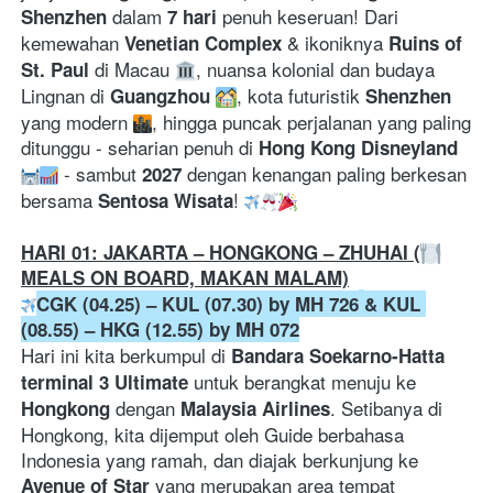
 dalam 
 penuh keseruan! Dari 
Shenzhen
7 hari
kemewahan 
 & ikoniknya 
Venetian Complex
Ruins of 
 di Macau 
, nuansa kolonial dan budaya 
St. Paul
Lingnan di 
, kota futuristik 
Guangzhou
Shenzhen
yang modern 
, hingga puncak perjalanan yang paling 
ditunggu - seharian penuh di 
Hong Kong Disneyland
 - sambut 
 dengan kenangan paling berkesan 
2027
bersama 
! 
Sentosa Wisata
HARI 01: JAKARTA – HONGKONG – ZHUHAI (
MEALS ON BOARD, MAKAN MALAM)
CGK (04.25) – KUL (07.30) by MH 726
& KUL 
(08.55) – HKG (12.55) by MH 072
Hari ini kita berkumpul di 
Bandara Soekarno-Hatta 
 untuk berangkat menuju ke 
terminal 3 Ultimate
 dengan 
. Setibanya di 
Hongkong
Malaysia Airlines
Hongkong, kita dijemput oleh Guide berbahasa 
Indonesia yang ramah, dan diajak berkunjung ke 
yang merupakan area tempat 
Avenue of Star 