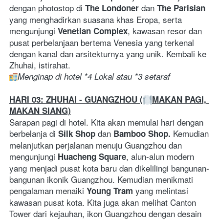
dengan photostop di 
 dan 
The Londoner
The Parisian
yang menghadirkan suasana khas Eropa, serta 
mengunjungi 
, kawasan resor dan 
Venetian Complex
pusat perbelanjaan bertema Venesia yang terkenal 
dengan kanal dan arsitekturnya yang unik. Kembali ke 
Zhuhai, istirahat.
Menginap di hotel *4 Lokal atau *3 setaraf
HARI 03: ZHUHAI - GUANGZHOU (
MAKAN PAGI, 
MAKAN SIANG)
Sarapan pagi di hotel. Kita akan memulai hari dengan 
berbelanja di 
dan 
Kemudian 
Silk Shop 
Bamboo Shop. 
melanjutkan perjalanan menuju Guangzhou dan 
mengunjungi 
, alun-alun modern 
Huacheng Square
yang menjadi pusat kota baru dan dikelilingi bangunan-
bangunan ikonik Guangzhou. Kemudian menikmati 
pengalaman menaiki 
 yang melintasi 
Young Tram
kawasan pusat kota. Kita juga akan melihat Canton 
Tower dari kejauhan, ikon Guangzhou dengan desain 