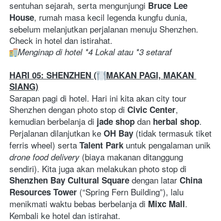
sentuhan sejarah, serta mengunjungi 
Bruce Lee 
, rumah masa kecil legenda kungfu dunia, 
House
sebelum melanjutkan perjalanan menuju Shenzhen. 
Check in hotel dan istirahat.
Menginap di hotel *4 Lokal atau *3 setaraf
HARI 05: SHENZHEN (
MAKAN PAGI, MAKAN 
SIANG)
Sarapan pagi di hotel. Hari ini kita akan city tour 
Shenzhen dengan photo stop di 
, 
Civic Center
kemudian berbelanja di 
 dan 
. 
jade shop
herbal shop
Perjalanan dilanjutkan ke 
 (tidak termasuk tiket 
OH Bay
ferris wheel) serta 
 untuk pengalaman unik 
Talent Park
 (biaya makanan ditanggung 
drone food delivery
sendiri). Kita juga akan melakukan photo stop di 
 dengan latar 
Shenzhen Bay Cultural Square
China 
 (“Spring Fern Building”), lalu 
Resources Tower
menikmati waktu bebas berbelanja di 
. 
Mixc Mall
Kembali ke hotel dan istirahat.