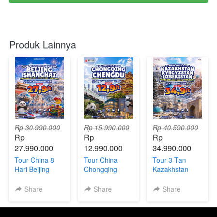
Produk Lainnya
Rp 30.990.000
Rp 15.990.000
Rp 40.590.000
Rp 
Rp 
Rp 
27.990.000
12.990.000
34.990.000
Tour China 8
Tour China
Tour 3 Tan
Hari Beijing
Chongqing
Kazakhstan
Shanghai +
Chengdu 6Hari
Uzbekistan
Universal
| Direct Flight
Kyrgyzstan 9
Share
Share
Share
Studios,
Hari
Disneyland &
Legoland