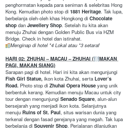
penghormatan kepada para seniman & selebritas Hong 
Kong. Kemudian photo stop di 
. Tak lupa, 
1881 Heritage
berbelanja oleh-oleh khas Hongkong di 
Chocolate 
dan 
. Setelah itu kita akan 
shop 
Jewellery Shop
menuju Zhuhai dengan Golden Public Bus via HZM 
Bridge. Check in hotel dan istirahat.
Menginap di hotel *4 Lokal atau *3 setaraf
HARI 02: ZHUHAI – MACAU – ZHUHAI (
MAKAN 
PAGI, MAKAN SIANG)
Sarapan pagi di hotel. Hari ini kita akan mengunjungi 
 ikon kota Zhuhai, serta 
Fish Girl Statue,
Lover’s 
 Photo stop di
yang unik 
Road.
 Zhuhai Opera House 
berbentuk kerang. Kemudian menuju Macau untuk city 
tour dengan mengunjungi 
, alun-alun 
Senado Square
bersejarah yang menjadi ikon kota. Selanjutnya 
menuju 
, situs warisan dunia yang 
Ruins of St. Paul
terkenal dengan fasad gerejanya yang megah. Tak lupa 
berbelanja di 
. Perjalanan dilanjutkan 
Souvenir Shop