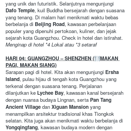
yang unik dan futuristik. Selanjutnya mengunjungi 
, kuil Buddha bersejarah dengan suasana 
Dafo Temple
yang tenang. Di malam hari menikmati waktu bebas 
berbelanja di 
, kawasan perbelanjaan 
Beijing Road
populer yang dipenuhi pertokoan, kuliner, dan jejak 
sejarah kota Guangzhou. Check in hotel dan istirahat. 
Menginap di hotel *4 Lokal atau *3 setaraf
HARI 04: GUANGZHOU – SHENZHEN (
MAKAN 
PAGI, MAKAN SIANG)
Sarapan pagi di hotel. Kita akan mengunjungi 
Ersha 
, pulau hijau di tengah kota Guangzhou yang 
Island
terkenal dengan suasana tenang. Perjalanan 
dilanjutkan ke 
, kawasan kanal bersejarah 
Lychee Bay
dengan nuansa budaya Lingnan, serta 
Pan Tang 
 dan 
 yang 
Ancient Village
Xiguan Mansion
menampilkan arsitektur tradisional khas Tiongkok 
selatan. Kita juga akan menikmati waktu berbelanja di 
, kawasan budaya modern dengan 
Yongqingfang