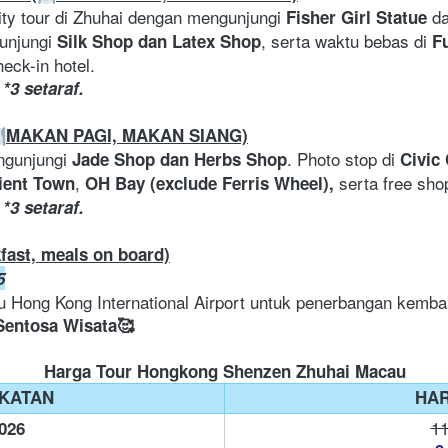
City tour di Zhuhai dengan mengunjungi 
 d
Fisher Girl Statue
unjungi 
, serta waktu bebas di 
Silk Shop dan Latex Shop
F
eck-in hotel.
*3 setaraf.
MAKAN PAGI, MAKAN SIANG)
ngunjungi 
. Photo stop di 
Jade Shop dan Herbs Shop
Civic
, 
 serta free sho
ient Town
OH Bay (exclude Ferris Wheel),
*3 setaraf.
fast, meals on board)
5
u Hong Kong International Airport untuk penerbangan kembali
Sentosa Wisata🥰
Harga Tour Hongkong Shenzen Zhuhai Macau
KATAN
HA
11
2026