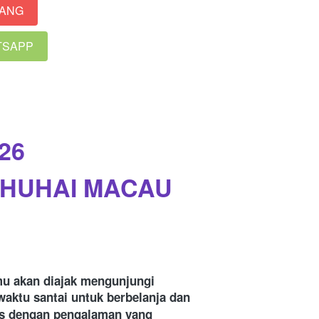
RANG
ATSAPP
26
ZHUHAI MACAU
u akan diajak mengunjungi 
waktu santai untuk berbelanja dan 
us dengan pengalaman yang 