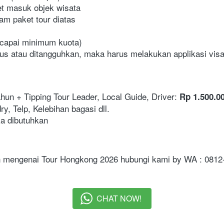
ket masuk objek wisata
am paket tour diatas
ncapai minimum kuota)
us atau ditangguhkan, maka harus melakukan applikasi visa
hun + Tipping Tour Leader, Local Guide, Driver: 
Rp 1.500.0
ry, Telp, Kelebihan bagasi dll.
ka dibutuhkan
kan mengenai Tour Hongkong 2026 hubungi kami by WA : 081
CHAT NOW!
`