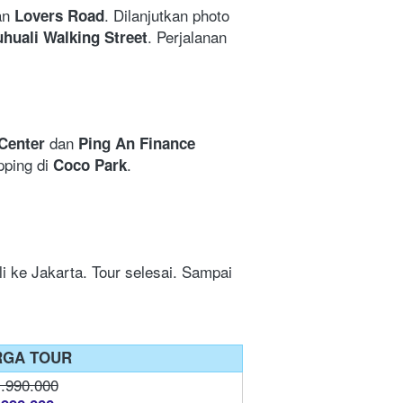
an 
. Dilanjutkan photo 
Lovers Road
. Perjalanan 
uhuali Walking Street
 dan 
 Center
Ping An Finance 
pping di 
.
Coco Park
 ke Jakarta. Tour selesai. Sampai 
RGA TOUR
.990.000