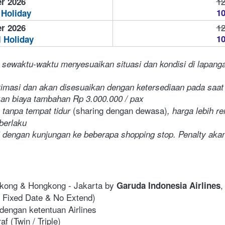
12
r 2026
10
 Holiday
12
r 2026
10
l Holiday
 sewaktu-waktu menyesuaikan situasi dan kondisi di lapanga
stimasi dan akan disesuaikan dengan ketersediaan pada saa
kan biaya tambahan Rp 3.000.000 / pax
(sharing dengan dewasa)
 tanpa tempat tidur 
, harga lebih 
berlaku
i dengan kunjungan ke beberapa shopping stop. Penalty akan
ngkong & Hongkong - Jakarta by 
,
Garuda Indonesia Airlines
ly Fixed Date & No Extend)
dengan ketentuan Airlines
f (Twin / Triple)