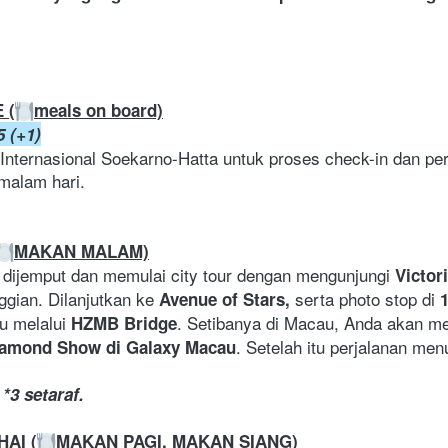
 (
meals on board)
 (+1)
 Internasional Soekarno-Hatta untuk proses check-in dan p
malam hari.
MAKAN MALAM)
dijemput dan memulai city tour dengan mengunjungi 
Victor
gian. Dilanjutkan ke 
 serta photo stop di 
Avenue of Stars,
u melalui 
. Setibanya di Macau, Anda akan me
HZMB Bridge
. Setelah itu perjalanan me
amond Show di Galaxy Macau
*3 setaraf.
HAI (
MAKAN PAGI, MAKAN SIANG)