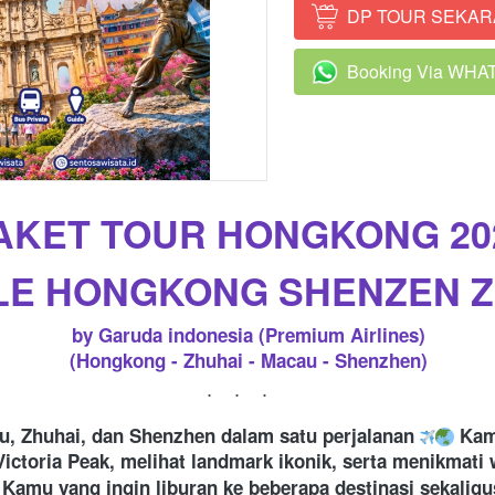
DP TOUR SEKA
`
Booking Via WH
`
AKET TOUR HONGKONG 20
LE HONGKONG SHENZEN 
by Garuda indonesia (Premium Airlines)
(Hongkong - Zhuhai - Macau - Shenzhen)
...
u, Zhuhai, dan Shenzhen dalam satu perjalanan 
 Kam
ictoria Peak, melihat landmark ikonik, serta menikmati 
 Kamu yang ingin liburan ke beberapa destinasi sekalig