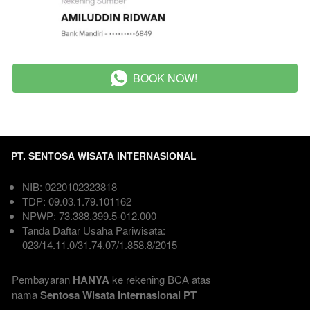
BOOK NOW!
`
PT. SENTOSA WISATA INTERNASIONAL
NIB: 0220102323818  
TDP: 09.03.1.79.101162  
NPWP: 73.388.399.5-012.000
Tanda Daftar Usaha Pariwisata: 
023/14.11.0/31.74.07/1.858.8/2015

Pembayaran 
HANYA
 ke rekening BCA atas 
nama
 Sentosa Wisata Internasional PT