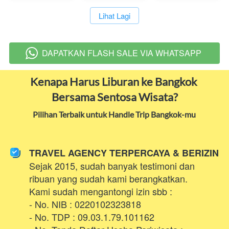
`
Lihat Lagi
DAPATKAN FLASH SALE VIA WHATSAPP
`
Kenapa Harus Liburan ke Bangkok 
Bersama Sentosa Wisata?
Pilihan Terbaik untuk Handle Trip Bangkok-mu 
TRAVEL AGENCY TERPERCAYA & BERIZIN
Sejak 2015, sudah banyak testimoni dan 
ribuan yang sudah kami berangkatkan. 
Kami sudah mengantongi izin sbb :
- No. NIB : 0220102323818
- No. TDP : 09.03.1.79.101162