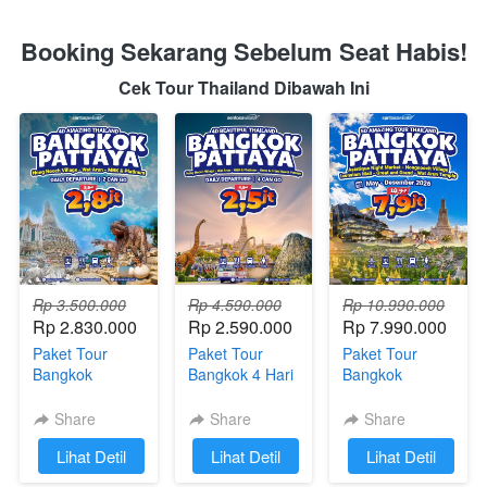
Booking Sekarang Sebelum Seat Habis!
Cek Tour Thailand Dibawah Ini
Rp 3.500.000
Rp 4.590.000
Rp 10.990.000
Rp 2.830.000
Rp 2.590.000
Rp 7.990.000
Paket Tour
Paket Tour
Paket Tour
Bangkok
Bangkok 4 Hari
Bangkok
Pattaya 4 Hari
3 Malam (4 Can
Pattaya 5 Hari
(2 Can Go)
Go)
Share
Share
Share
`
Lihat Detil
`
Lihat Detil
`
Lihat Detil