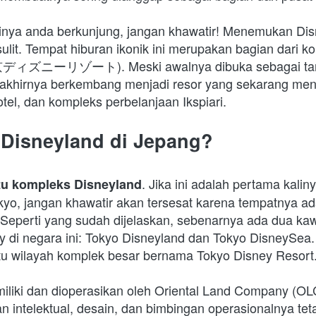
alinya anda berkunjung, jangan khawatir! Menemukan Dis
ulit. Tempat hiburan ikonik ini merupakan bagian dari k
京ディズニーリゾート). Meski awalnya dibuka sebagai tam
i akhirnya berkembang menjadi resor yang sekarang men
tel, dan kompleks perbelanjaan Ikspiari.
 Disneyland di Jepang?
. Jika ini adalah pertama kalin
tu kompleks Disneyland
yo, jangan khawatir akan tersesat karena tempatnya ada 
 Seperti yang sudah dijelaskan, sebenarnya ada dua ka
 di negara ini: Tokyo Disneyland dan Tokyo DisneySea.
tu wilayah komplek besar bernama Tokyo Disney Resort.
imiliki dan dioperasikan oleh Oriental Land Company (OL
n intelektual, desain, dan bimbingan operasionalnya teta