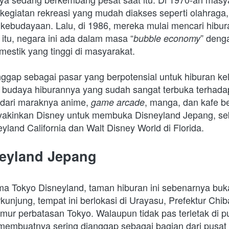
kegiatan rekreasi yang mudah diakses seperti olahraga,
 kebudayaan. Lalu, di 1986, mereka mulai mencari hibur
itu, negara ini ada dalam masa “
” denga
bubble economy
mestik yang tinggi di masyarakat. 
ggap sebagai pasar yang berpotensial untuk hiburan ke
a budaya hiburannya yang sudah sangat terbuka terhada
t dari maraknya anime, 
, manga, dan kafe b
game arcade
eyakinkan Disney untuk membuka Disneyland Jepang, se
eyland California dan Walt Disney World di Florida.
neyland Jepang
a Tokyo Disneyland, taman hiburan ini sebenarnya bukan
kunjung, tempat ini berlokasi di Urayasu, Prefektur Chib
imur perbatasan Tokyo. Walaupun tidak pas terletak di pu
membuatnya sering dianggap sebagai bagian dari pusat 