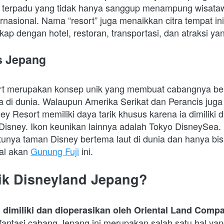
n terpadu yang tidak hanya sanggup menampung wisatawa
rnasional. Nama “resort” juga menaikkan citra tempat ini
kap dengan hotel, restoran, transportasi, dan atraksi y
s Jepang
rt merupakan konsep unik yang membuat cabangnya ber
ya di dunia. Walaupun Amerika Serikat dan Perancis juga
y Resort memiliki daya tarik khusus karena ia dimiliki da
 Disney. Ikon keunikan lainnya adalah Tokyo DisneySea.
unya taman Disney bertema laut di dunia dan hanya bisa
al akan 
Gunung Fuji
 ini. 
ik Disneyland Jepang?
 dimiliki dan dioperasikan oleh Oriental Land Comp
fantasi cabang Jepang ini merupakan salah satu hal ya