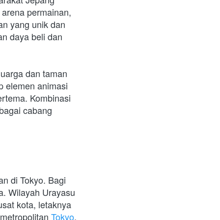
 arena permainan, 
an yang unik dan 
n daya beli dan 
luarga dan taman 
p elemen animasi 
ertema. Kombinasi 
bagai cabang 
 di Tokyo. Bagi 
a. Wilayah Urayasu 
sat kota, letaknya 
metropolitan 
Tokyo
.