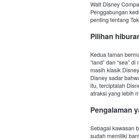
Walt Disney Compan
Penggabungan kedua
penting tentang To
Pilihan hibur
Kedua taman bermai
“land” dan “sea” di
masih klasik Disne
Disney sadar bahwa
itu, terciptalah D
atraksi yang lebih 
Pengalaman y
Sebagai kawasan be
sudah memiliki ba