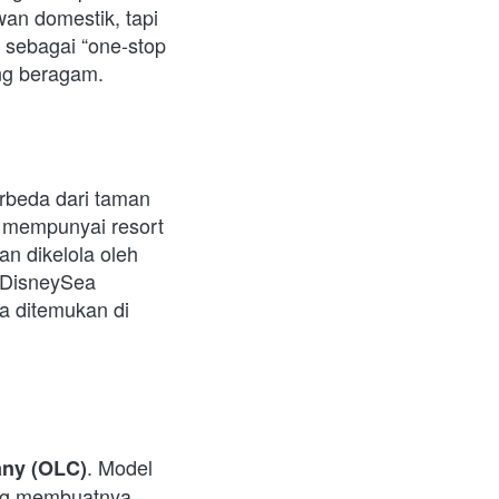
n domestik, tapi 
 sebagai “one-stop 
ang beragam.
beda dari taman 
 mempunyai resort 
n dikelola oleh 
 DisneySea 
 ditemukan di 
. Model 
any (OLC)
ng membuatnya 