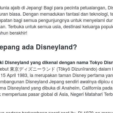
unia ajaib di Jepang! Bagi para pecinta petualangan, Di
uran biasa. Dengan memadukan fantasi dan teknologi, te
atan bagi semua pengunjungnya untuk menyelami dunia
. Terbuka untuk semua usia, destinasi keluarga populer
ahun berakhir!
Jepang ada Disneyland?
iki Disneyland yang dikenal dengan nama Tokyo Dis
disebut 東京ディズニーランド (Tōkyō Dizunīrando) dalam b
15 April 1983, ia merupakan taman Disney pertama yang
embangunan Disneyland Jepang sendiri awalnya dipicu o
ma Disneyland yang dibuka di Anaheim, California pada 
memperluas pasar global di Asia, Negeri Matahari Terbit i
a sedang berkembang pesat saat itu. Di 1970-an masya