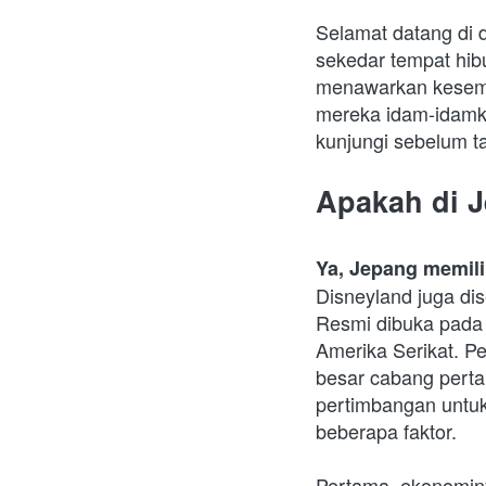
Selamat datang di d
sekedar tempat hib
menawarkan kesemp
mereka idam-idamkan
kunjungi sebelum t
Apakah di 
Ya, Jepang memil
Disneyland juga 
Resmi dibuka pada 
Amerika Serikat. P
besar cabang perta
pertimbangan untuk 
beberapa faktor.
Pertama, ekonominy