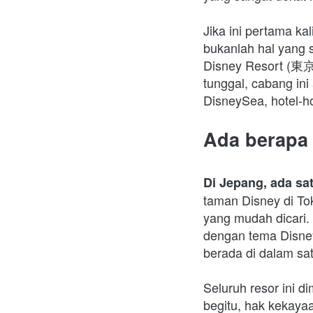
Jika ini pertama k
bukanlah hal yang s
Disney Resort (東
tunggal, cabang in
DisneySea, hotel-ho
Ada berapa
Di Jepang, ada sa
taman Disney di Tok
yang mudah dicari.
dengan tema Disney
berada di dalam sa
Seluruh resor ini d
begitu, hak kekayaa