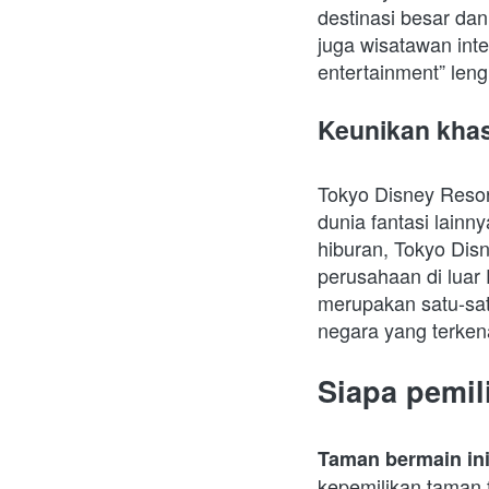
destinasi besar da
juga wisatawan inte
entertainment” leng
Keunikan kha
Tokyo Disney Reso
dunia fantasi lainn
hiburan, Tokyo Disne
perusahaan di luar
merupakan satu-sat
negara yang terken
Siapa pemil
Taman bermain ini
kepemilikan taman 