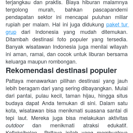
terjangkau dan praktis. Biaya hiburan malamnya 
tergolong murah, bahkan pascapandemi 
pendapatan sektor ini mencapai puluhan miliar 
rupiah per malam. Hal ini juga didukung 
paket tur 
grup
 dari Indonesia yang mudah ditemukan. 
Ditambah destinasi foto populer yang tersedia. 
Banyak wisatawan Indonesia juga menilai wilayah 
ini aman, ramai, dan cocok untuk liburan bersama 
keluarga maupun rombongan.
Rekomendasi destinasi populer
Pattaya menawarkan pilihan destinasi yang jauh 
lebih beragam dari yang sering dibayangkan. Mulai 
dari pantai, pulau kecil, taman hijau, hingga situs 
budaya dapat Anda temukan di sini. Dalam satu 
kota, wisatawan bisa menikmati suasana santai di 
tepi laut. Mereka juga bisa melakukan aktivitas 
dan menikmati atraksi edukatif. 
outdoor 
Kefleksibelan  Pattaya inilah yang membuatnya 