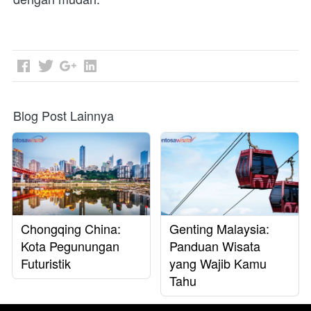
Blog Post Lainnya
Chongqing China:
Genting Malaysia:
Kota Pegunungan
Panduan Wisata
Futuristik
yang Wajib Kamu
Tahu