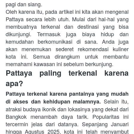
pagi dan siang.
Oleh karena itu, pada artikel ini kita akan mengenal 
Pattaya secara lebih utuh. Mulai dari hal-hal yang 
membuatnya terkenal dan destinasi yang bisa 
dikunjungi. Termasuk juga biaya hidup dan 
kemudahan berkomunikasi di sana. Anda juga 
akan menemukan sederet rekomendasi kuliner 
kota ini. Semua dirangkum untuk membantu 
memahami kawasan ini sebelum berkunjung. 
Pattaya paling terkenal karena 
apa?
Pattaya terkenal karena pantainya yang mudah 
 Selain itu, 
di akses dan kehidupan malamnya.
atraksi budaya ikonik dan lokasinya yang dekat dari 
Bangkok menambah daya tarik. Popularitas ini 
tercermin jelas dari datanya. Sepanjang Januari 
hingga Agustus 2025, kota ini telah menyambut 