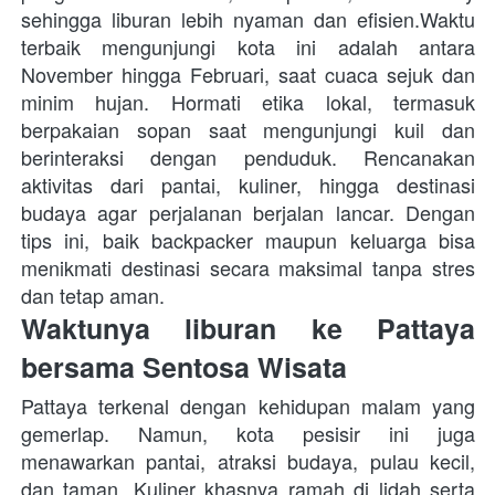
sehingga liburan lebih nyaman dan efisien.Waktu 
terbaik mengunjungi kota ini adalah antara 
November hingga Februari, saat cuaca sejuk dan 
minim hujan. Hormati etika lokal, termasuk 
berpakaian sopan saat mengunjungi kuil dan 
berinteraksi dengan penduduk. Rencanakan 
aktivitas dari pantai, kuliner, hingga destinasi 
budaya agar perjalanan berjalan lancar. Dengan 
tips ini, baik backpacker maupun keluarga bisa 
menikmati destinasi secara maksimal tanpa stres 
dan tetap aman.
Waktunya liburan ke Pattaya 
bersama Sentosa Wisata
Pattaya terkenal dengan kehidupan malam yang 
gemerlap. Namun, kota pesisir ini juga 
menawarkan pantai, atraksi budaya, pulau kecil, 
dan taman. Kuliner khasnya ramah di lidah serta 