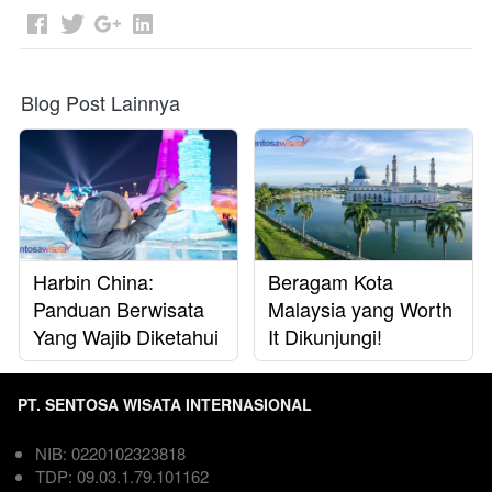
Blog Post Lainnya
Harbin China:
Beragam Kota
Panduan Berwisata
Malaysia yang Worth
Yang Wajib Diketahui
It Dikunjungi!
PT. SENTOSA WISATA INTERNASIONAL
NIB: 0220102323818  
TDP: 09.03.1.79.101162  