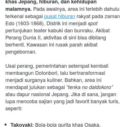
khas Jepang, hiburan, dan kehidupan 
Pada awalnya, area ini terlebih dahulu 
malamnya. 
terkenal sebagai 
pusat hiburan
 rakyat pada zaman 
Edo (1603-1868). Distrik ini menjadi 
spot 
pertunjukan teater kabuki dan bunraku. Akibat 
Perang Dunia II, aktivitas di sini bisa dibilang 
berhenti. Kawasan ini rusak parah akibat 
pengeboman.
Usai perang, pemerintahan setempat kembali 
membangun Dotonbori, lalu bertransformasi 
menjadi surganya kuliner. Bahkan, area ini 
mendapat julukan sebagai 
“tenka no daidokoro”
atau dapur nasional Jepang. Jika di sana, jangan 
lupa mencoba sajian yang jadi favorit banyak turis, 
seperti:
Bola-bola gurita khas Osaka.
Takoyaki: 