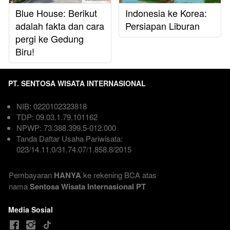
Blue House: Berikut
Indonesia ke Korea:
adalah fakta dan cara
Persiapan Liburan
pergi ke Gedung
Biru!
PT. SENTOSA WISATA INTERNASIONAL
NIB: 0220102323818  
TDP: 09.03.1.79.101162  
NPWP: 73.388.399.5-012.000
Tanda Daftar Usaha Pariwisata: 
023/14.11.0/31.74.07/1.858.8/2015

Pembayaran 
HANYA
 ke rekening BCA atas 
nama
 Sentosa Wisata Internasional PT
Media Sosial