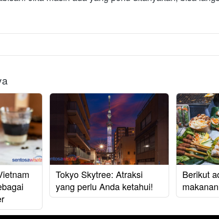
ya
Vietnam
Tokyo Skytree: Atraksi
Berikut a
ebagai
yang perlu Anda ketahui!
makanan 
er