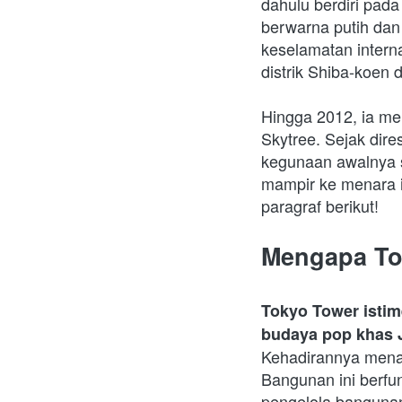
dahulu berdiri pad
berwarna putih dan
keselamatan interna
distrik Shiba-koen d
Hingga 2012, ia men
Skytree. Sejak dir
kegunaan awalnya s
mampir ke menara i
paragraf berikut!
Mengapa To
Tokyo Tower isti
budaya pop khas J
Kehadirannya menan
Bangunan ini berfun
pengelola banguna