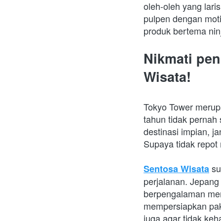
oleh-oleh yang lari
pulpen dengan moti
produk bertema ninj
Nikmati pen
Wisata!
Tokyo Tower
merupa
tahun tidak pernah 
destinasi impian, j
Supaya tidak repot
 s
Sentosa Wisata
perjalanan. Jepang 
berpengalaman mena
mempersiapkan paket
juga agar tidak keh