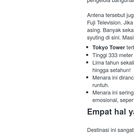
Antena tersebut ju
Fuji Television. Ji
asing. Banyak seka
syuting di sini. Mas
 te
Tokyo Tower
Tinggi 333 meter
Lima tahun sekal
hingga setahun!
Menara ini diran
runtuh.
Menara ini serin
emosional, sepert
Empat hal y
Destinasi ini sanga