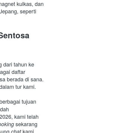
magnet kulkas, dan 
epang, seperti 
Sentosa 
 dari tahun ke 
gai daftar 
sa berada di sana. 
dalam tur kami.
erbagai tujuan 
dah 
026, kami telah 
sekarang 
oking 
sung 
kami 
chat 