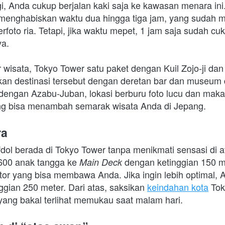
, Anda cukup berjalan kaki saja ke kawasan menara ini.
menghabiskan waktu dua hingga tiga jam, yang sudah m
foto ria. Tetapi, jika waktu mepet, 1 jam saja sudah cu
ya.
r wisata, Tokyo Tower
satu paket dengan Kuil Zojo-ji da
an destinasi tersebut dengan deretan bar dan museum d
dengan Azabu-Juban, lokasi berburu foto lucu dan makan
ang bisa menambah semarak wisata Anda di Jepang.
ra
fdol berada di Tokyo Tower
tanpa menikmati sensasi di at
600 anak tangga ke 
dengan ketinggian 150 met
Main Deck 
ator yang bisa membawa Anda. Jika ingin lebih optimal, 
ggian 250 meter. Dari atas, saksikan 
keindahan kota
 To
ng bakal terlihat memukau saat malam hari.