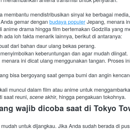
ga membantu mendistribusikan sinyal ke berbagai media,
ka Anda gemar dengan 
budaya populer
 Jepang, menara ini
li anime drama hingga film bertemakan Godzilla yang me
ih ada loh fakta menarik lainnya, berikut di antaranya:
rbuat dari bahan daur ulang bekas perang.
 menyimbolkan keberuntungan dan agar mudah diingat.
i menara ini dicat ulang menggunakan tangan. Proses i
cang bisa bergoyang saat gempa bumi dan angin kencang 
gkali muncul dalam film atau anime untuk menggambarka
i saat reuni, 
akhir, hingga pengakuan tokohnya.
scene 
ang wajib dicoba saat di Tokyo To
t mudah untuk dijangkau. Jika Anda sudah berada di pusa