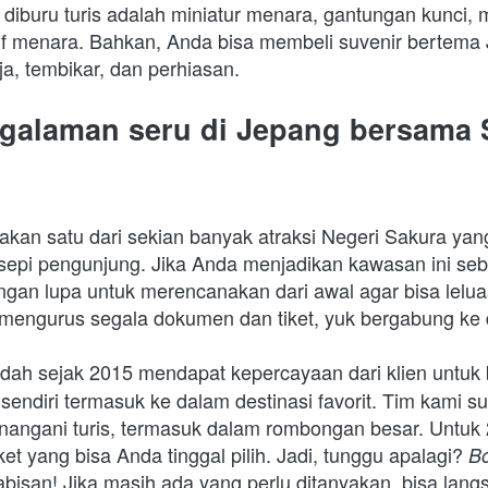
s diburu turis adalah miniatur menara, gantungan kunci, 
f menara. Bahkan, Anda bisa membeli suvenir bertema J
a, tembikar, dan perhiasan.
galaman seru di Jepang bersama 
kan satu dari sekian banyak atraksi Negeri Sakura yang
sepi pengunjung. Jika Anda menjadikan kawasan ini seba
angan lupa untuk merencanakan dari awal agar bisa lelua
 mengurus segala dokumen dan tiket, yuk bergabung ke 
udah sejak 2015 mendapat kepercayaan dari klien untuk b
sendiri termasuk ke dalam destinasi favorit. Tim kami su
ngani turis, termasuk dalam rombongan besar. Untuk 2
 yang bisa Anda tinggal pilih. Jadi, tunggu apalagi? 
Bo
abisan! Jika masih ada yang perlu ditanyakan, bisa lang