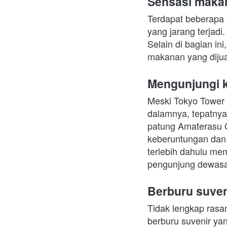
Sensasi makan
Terdapat beberapa k
yang jarang terjadi
Selain di bagian in
makanan yang dijua
Mengunjungi ku
Meski Tokyo Tower
dalamnya, tepatnya 
patung Amaterasu 
keberuntungan dan 
terlebih dahulu me
pengunjung dewasa
Berburu suven
Tidak lengkap rasa
berburu suvenir yan