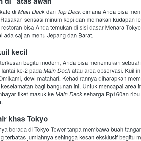
 di “atas awan”
afe di 
dan 
 dimana Anda bisa meni
Main Deck 
Top Deck
. Rasakan sensasi minum kopi dan memakan kudapan lezat 
i, restoran bisa Anda temukan di sisi dasar Menara Tokyo.
l ada sajian menu Jepang dan Barat.
il kecil
terkesan begitu modern, Anda bisa menemukan sebuah
lantai ke-2 pada 
 atau area observasi. Kuil i
Main Deck
Omikami, dewi matahari. Kehadirannya diharapkan mem
keselamatan bagi bangunan ini. Untuk mencapai area ini
mbayar tiket masuk ke 
seharga Rp160an ribu 
Main Deck 
.
ir khas Tokyo
nya berada di Tokyo Tower
tanpa membawa buah tangan.
g terbatas jumlahnya sehingga kesan eksklusif begitu m