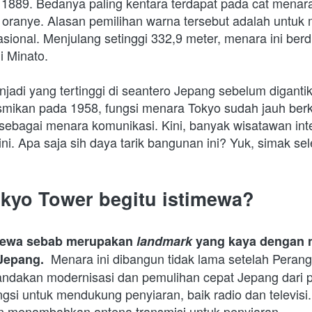
a 1889. Bedanya paling kentara terdapat pada cat menar
 oranye. Alasan pemilihan warna tersebut adalah untuk 
sional. Menjulang setinggi 332,9 meter, menara ini berdiri
i Minato.
jadi yang tertinggi di seantero Jepang sebelum digantik
esmikan pada 1958, fungsi menara Tokyo sudah jauh ber
ebagai menara komunikasi. Kini, banyak wisatawan intern
ni. Apa saja sih daya tarik bangunan ini? Yuk, simak se
kyo Tower begitu istimewa?
mewa sebab merupakan 
landmark 
yang kaya dengan ni
Menara ini dibangun tidak lama setelah Perang 
epang.  
dakan modernisasi dan pemulihan cepat Jepang dari pe
gsi untuk mendukung penyiaran, baik radio dan televisi.
n menambahkan antena transmisi untuk penyiaran.