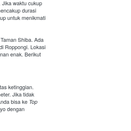
 Jika waktu cukup 
encakup durasi 
kup untuk menikmati 
n Taman Shiba. Ada 
i Roppongi. Lokasi 
an enak. Berikut 
as ketinggian. 
er. Jika tidak 
Anda bisa ke 
Top 
kyo dengan 