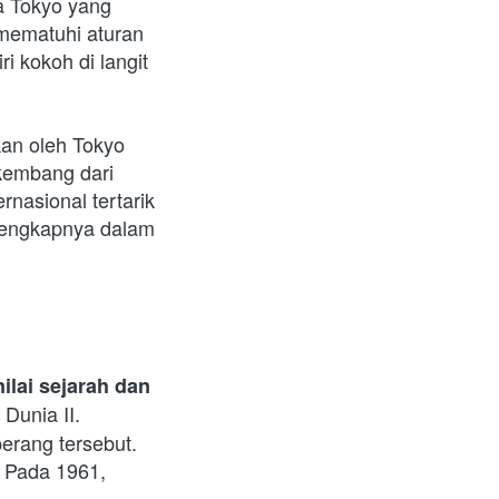
a Tokyo yang 
mematuhi aturan 
 kokoh di langit 
an oleh Tokyo 
kembang dari 
asional tertarik 
lengkapnya dalam 
lai sejarah dan 
Dunia II. 
rang tersebut. 
 Pada 1961, 