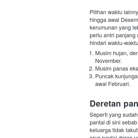
Pilihan waktu lain
hingga awal Desem
kerumunan yang lebi
perlu antri panjang
hindari waktu-waktu
Musim hujan, den
November.
Musim panas eks
Puncak kunjungan 
awal Februari.
Deretan pan
Seperti yang sudah
pantai di sini seba
keluarga tidak taku
arus pantai deras 