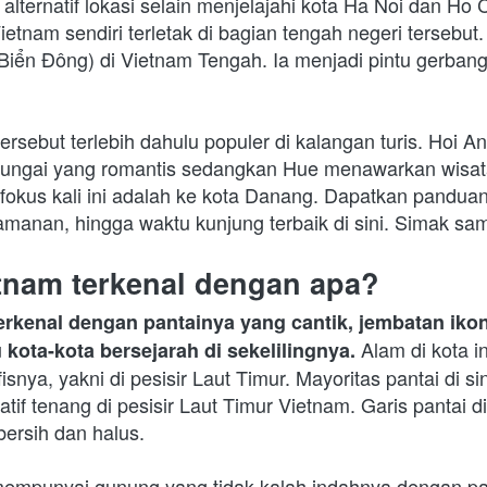
ternatif lokasi selain menjelajahi kota Ha Noi dan Ho C
etnam sendiri terletak di bagian tengah negeri tersebut.
(Biển Đông) di Vietnam Tengah. Ia menjadi pintu gerbang
ersebut terlebih dahulu populer di kalangan turis. Hoi 
sungai yang romantis sedangkan Hue menawarkan wisat
fokus kali ini adalah ke kota Danang. Dapatkan panduan 
eamanan, hingga waktu kunjung terbaik di sini. Simak sam
tnam terkenal dengan apa?
rkenal dengan pantainya yang cantik, jembatan ikoni
Alam di kota in
kota-kota bersejarah di sekelilingnya. 
isnya, yakni di pesisir Laut Timur. Mayoritas pantai di si
tif tenang di pesisir Laut Timur Vietnam. Garis pantai di ko
bersih dan halus.
i mempunyai gunung yang tidak kalah indahnya dengan pa