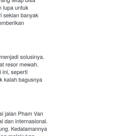
 lupa untuk 
ri sekian banyak 
mberikan 
enjadi solusinya. 
pat resor mewah. 
ni, seperti 
dak kalah bagusnya 
si jalan Pham Van 
l dan internasional. 
ung. Kedalamannya 