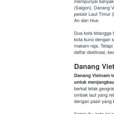
mempunyai banyak al
(Saigon). Danang Vi
pesisir Laut Timur 
An dan Hue.
Dua kota tetangga t
kota kuno dengan 
makam raja. Tetapi 
daftar destinasi, k
Danang Vie
Danang Vietnam te
untuk menjangkau 
berkat letak geograf
ombak laut yang rela
dengan pasir yang 
Selain itu, kota in