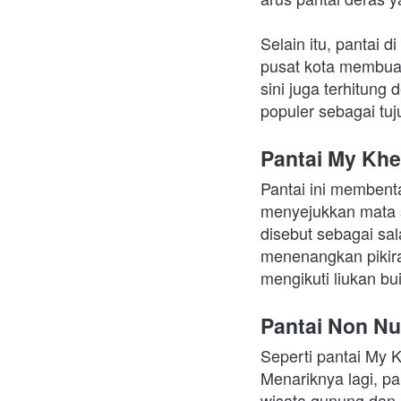
Selain itu, pantai 
pusat kota membuat 
sini juga terhitung
populer sebagai tuj
Pantai My Khe
Pantai ini membent
menyejukkan mata si
disebut sebagai sal
menenangkan pikiran
mengikuti liukan bu
Pantai Non N
Seperti pantai My 
Menariknya lagi, pa
wisata gunung dan p