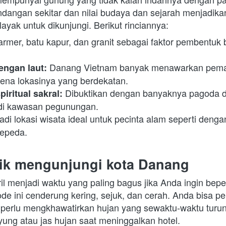
ndangan sekitar dan nilai budaya dan sejarah menjadika
layak untuk dikunjungi. Berikut rinciannya:
rmer, batu kapur, dan granit sebagai faktor pembentuk bu
 Danang Vietnam banyak menawarkan pema
engan laut:
arena lokasinya yang berdekatan.
Dibuktikan dengan banyaknya pagoda d
iritual sakral: 
 di kawasan pegunungan.
sepeda.
aik mengunjungi kota Danang
il menjadi waktu yang paling bagus jika Anda ingin beperg
e ini cenderung kering, sejuk, dan cerah. Anda bisa perg
a perlu mengkhawatirkan hujan yang sewaktu-waktu turun.
ng atau jas hujan saat meninggalkan hotel.