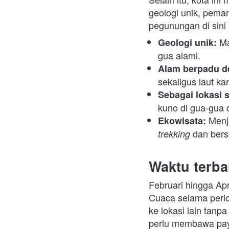
geologi unik, pema
pegunungan di sini 
Ma
Geologi unik: 
gua alami.
Alam berpadu d
sekaligus laut k
Sebagai lokasi sp
kuno di gua-gua
Ekowisata: 
dan ber
trekking 
Waktu terb
Februari hingga Apr
Cuaca selama period
ke lokasi lain tanp
perlu membawa payu