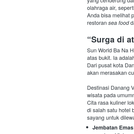
yang cenderung dan
olahraga air, seperti
Anda bisa melihat 
restoran 
d
sea food 
“Surga di a
Sun World Ba Na Hi
atas bukit. Ia adal
Dari pusat kota Dan
akan merasakan cua
Destinasi Danang 
wisata pada umumnya,
Cita rasa kuliner l
di salah satu hotel 
sayang untuk dilew
Jembatan Emas: