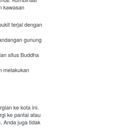
n kawasan 
kit terjal dengan 
ndangan gunung 
an situs Buddha 
Menjadi lokasi wisata ideal untuk pecinta alam seperti dengan melakukan 
ian ke kota ini. 
i ke pantai atau 
 Anda juga tidak 