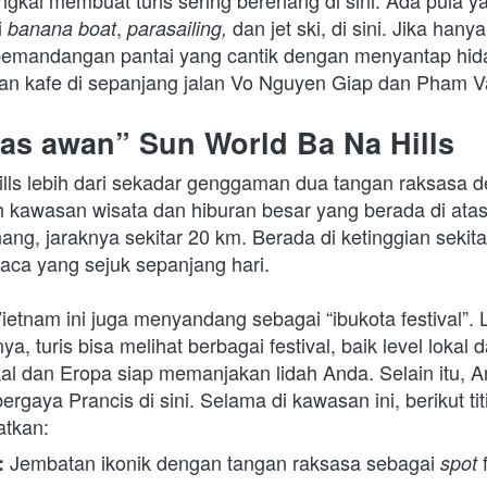
gkal membuat turis sering berenang di sini. Ada pula y
 
, 
dan jet ski, di sini. Jika hanya
banana boat
parasailing, 
pemandangan pantai yang cantik dengan menyantap hida
an kafe di sepanjang jalan Vo Nguyen Giap dan Pham 
tas awan” Sun World Ba Na Hills
lls lebih dari sekadar genggaman dua tangan raksasa d
ah kawasan wisata dan hiburan besar yang berada di ata
ang, jaraknya sekitar 20 km. Berada di ketinggian sekita
ca yang sejuk sepanjang hari.
Vietnam
ini juga menyandang sebagai “ibukota festival”.
 turis bisa melihat berbagai festival, baik level lokal da
okal dan Eropa siap memanjakan lidah Anda. Selain itu, 
bergaya Prancis di sini. Selama di kawasan ini, berikut ti
atkan:
Jembatan ikonik dengan tangan raksasa sebagai 
 
spot 