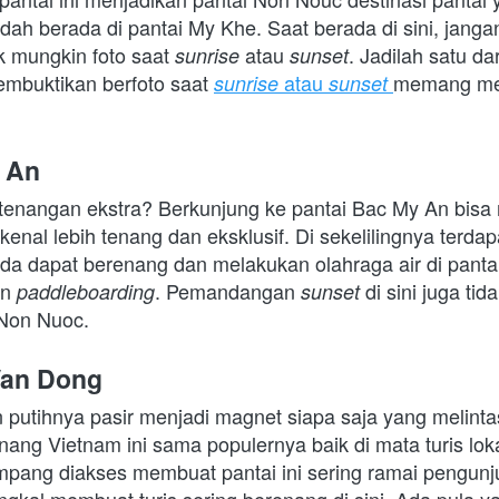
dah berada di pantai My Khe. Saat berada di sini, jangan
 mungkin foto saat 
atau 
. Jadilah satu da
sunrise 
sunset
embuktikan berfoto saat 
atau 
memang me
sunrise 
sunset 
 An
etenangan ekstra? Berkunjung ke pantai Bac My An bisa m
erkenal lebih tenang dan eksklusif. Di sekelilingnya terda
da dapat berenang dan melakukan olahraga air di pantai i
an 
. Pemandangan 
di sini juga ti
paddleboarding
sunset 
 Non Nuoc.
Van Dong
 putihnya pasir menjadi magnet siapa saja yang melinta
anang Vietnam
ini sama populernya baik di mata turis loka
pang diakses membuat pantai ini sering ramai pengunj