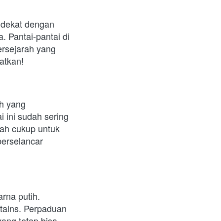
 dekat dengan 
 Pantai-pantai di 
ersejarah yang 
watkan!
h yang 
 ini sudah sering 
dah cukup untuk 
erselancar 
na putih. 
tains. Perpaduan 
ang tetap bisa 