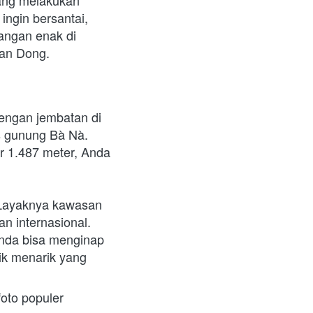
ang melakukan 
 ingin bersantai, 
ngan enak di 
Van Dong.
engan jembatan di 
s gunung Bà Nà. 
r 1.487 meter, Anda 
 Layaknya kawasan 
n internasional. 
Anda bisa menginap 
tik menarik yang 
foto populer 